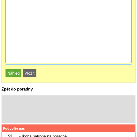
Zpět do poradny
Podpořte nás
$2
- Ikona patrona na poradně