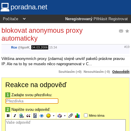
poradna.net
Neregistrovaný
Přihlásit
Registrovat
blokovat anonymous proxy
automaticky
#19
Rce
@
IgorK
,
04.03.2006
15:34
Většina anonymních proxy (zdarma) stejně unvitř paketů práskne pravou
IP. Ale na to by se muselo něco naprogramovat v C...
Souhlasím (+0)
Nesouhlasím (-0)
Odpovědět
Reakce na odpověď
1
Zadajte svou přezdívku:
2
Napište svou odpověď:
Mimo téma