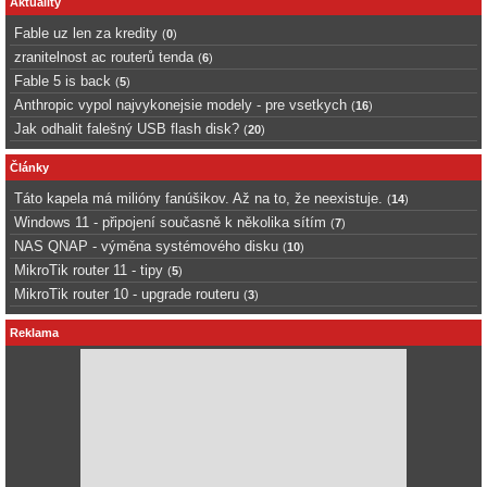
Aktuality
Fable uz len za kredity
(
0
)
zranitelnost ac routerů tenda
(
6
)
Fable 5 is back
(
5
)
Anthropic vypol najvykonejsie modely - pre vsetkych
(
16
)
Jak odhalit falešný USB flash disk?
(
20
)
Články
Táto kapela má milióny fanúšikov. Až na to, že neexistuje.
(
14
)
Windows 11 - připojení současně k několika sítím
(
7
)
NAS QNAP - výměna systémového disku
(
10
)
MikroTik router 11 - tipy
(
5
)
MikroTik router 10 - upgrade routeru
(
3
)
Reklama