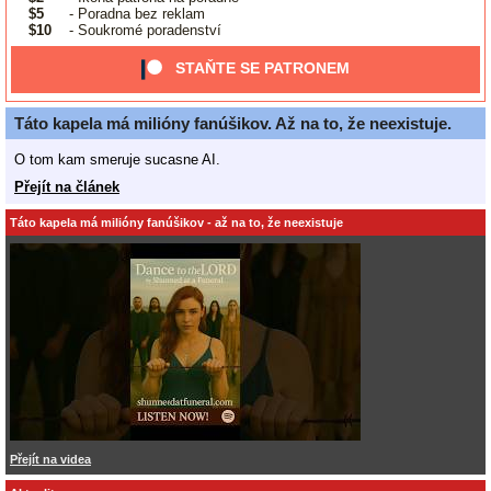
$5
- Poradna bez reklam
$10
- Soukromé poradenství
STAŇTE SE PATRONEM
Táto kapela má milióny fanúšikov. Až na to, že neexistuje.
O tom kam smeruje sucasne AI.
Přejít na článek
Táto kapela má milióny fanúšikov - až na to, že neexistuje
Přejít na videa