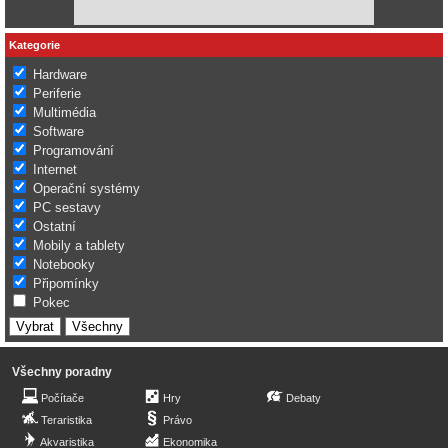
Kategorie
Hardware
Periferie
Multimédia
Software
Programování
Internet
Operační systémy
PC sestavy
Ostatní
Mobily a tablety
Notebooky
Připomínky
Pokec
Všechny poradny
Počítače
Hry
Debaty
Teraristika
Právo
Akvaristika
Ekonomika