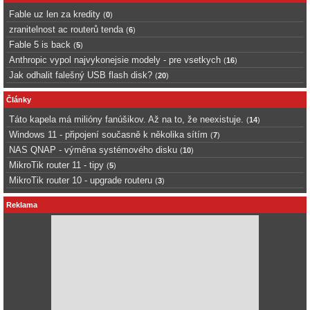
Fable uz len za kredity
(
0
)
zranitelnost ac routerů tenda
(
6
)
Fable 5 is back
(
5
)
Anthropic vypol najvykonejsie modely - pre vsetkych
(
16
)
Jak odhalit falešný USB flash disk?
(
20
)
Články
Táto kapela má milióny fanúšikov. Až na to, že neexistuje.
(
14
)
Windows 11 - připojení současně k několika sítím
(
7
)
NAS QNAP - výměna systémového disku
(
10
)
MikroTik router 11 - tipy
(
5
)
MikroTik router 10 - upgrade routeru
(
3
)
Reklama