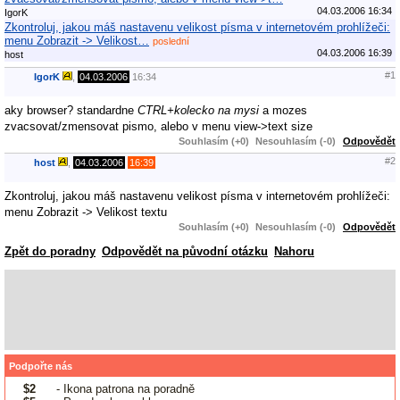
04.03.2006 16:34
IgorK
Zkontroluj, jakou máš nastavenu velikost písma v internetovém prohlížeči:
menu Zobrazit -> Velikost…
poslední
04.03.2006 16:39
host
#1
IgorK
,
04.03.2006
16:34
aky browser? standardne
CTRL+kolecko na mysi
a mozes
zvacsovat/zmensovat pismo, alebo v menu view->text size
Souhlasím (+0)
Nesouhlasím (-0)
Odpovědět
#2
host
,
04.03.2006
16:39
Zkontroluj, jakou máš nastavenu velikost písma v internetovém prohlížeči:
menu Zobrazit -> Velikost textu
Souhlasím (+0)
Nesouhlasím (-0)
Odpovědět
Zpět do poradny
Odpovědět na původní otázku
Nahoru
Podpořte nás
$2
- Ikona patrona na poradně