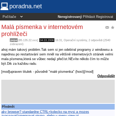
poradna.net
Neregistrovaný
Přihlásit
Registrovat
Malá písmenka v internetovém
prohlížeči
pepa
[85.135.22.xxx],
04.03.2006
16:31
,
Operační systémy
, 2 odpovědi (2540
zobrazení)
ahoj mám takový problém.Tak sem si jen odebíral programy z windowsu a
najednou po restartování sem mněl na většině internetových stránek velmi
mala písmena,která se vůbec nedají přečíst.NEvíte někdo čím to může
být.Dik za každou radu.
[mod]upraven titulek - původně "malé písmenka" (host)[/mod]
Odpovědět
Předmět
aky browser? standardne CTRL+kolecko na mysi a mozes
zvacsovat/zmensovat pismo, alebo v menu view->t…