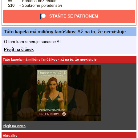
$5
- Poradna bez reklam
$10
- Soukromé poradenství
STAŇTE SE PATRONEM
Táto kapela má milióny fanúšikov. Až na to, že neexistuje.
O tom kam smeruje sucasne AI.
Přejít na článek
Táto kapela má milióny fanúšikov - až na to, že neexistuje
Přejít na videa
Aktuality