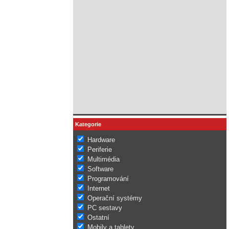
Kategorie
Hardware
Periferie
Multimédia
Software
Programování
Internet
Operační systémy
PC sestavy
Ostatní
Mobily a tablety