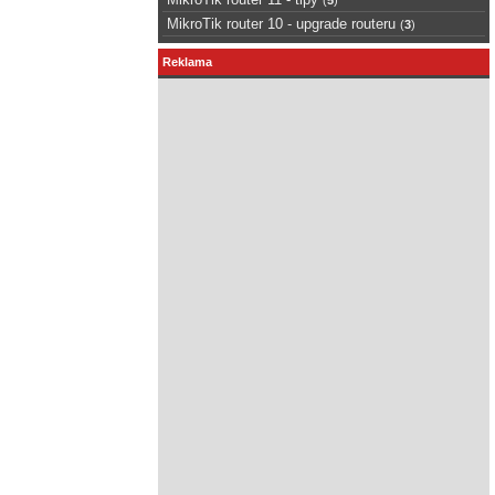
MikroTik router 10 - upgrade routeru
(
3
)
Reklama