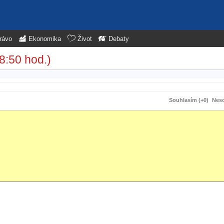
rávo
Ekonomika
Život
Debaty
8:50 hod.)
Souhlasím (+0)
Neso