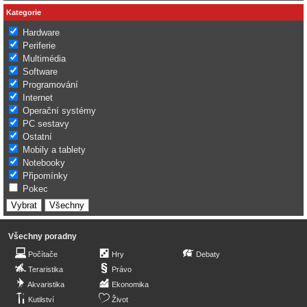
Kategorie
Hardware
Periferie
Multimédia
Software
Programování
Internet
Operační systémy
PC sestavy
Ostatní
Mobily a tablety
Notebooky
Připomínky
Pokec
Všechny poradny
Počítače
Hry
Debaty
Teraristika
Právo
Akvaristika
Ekonomika
Kutilství
Život