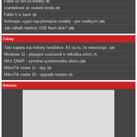
Fable uz len za kredity
(
0
)
zranitelnost ac routerů tenda
(
6
)
Fable 5 is back
(
5
)
Anthropic vypol najvykonejsie modely - pre vsetkych
(
16
)
Jak odhalit falešný USB flash disk?
(
20
)
Články
Táto kapela má milióny fanúšikov. Až na to, že neexistuje.
(
14
)
Windows 11 - připojení současně k několika sítím
(
7
)
NAS QNAP - výměna systémového disku
(
10
)
MikroTik router 11 - tipy
(
5
)
MikroTik router 10 - upgrade routeru
(
3
)
Reklama