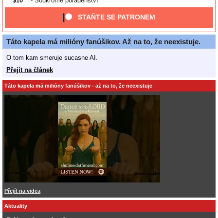
$10
- Soukromé poradenství
STAŇTE SE PATRONEM
Táto kapela má milióny fanúšikov. Až na to, že neexistuje.
O tom kam smeruje sucasne AI.
Přejít na článek
Táto kapela má milióny fanúšikov - až na to, že neexistuje
Přejít na videa
Aktuality