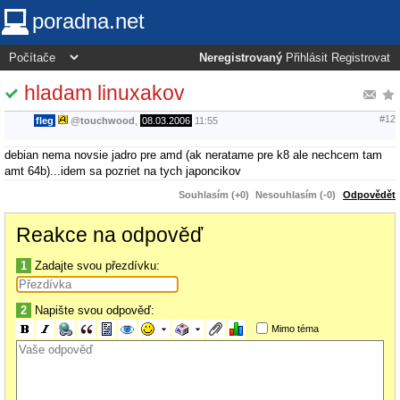
poradna.net
Neregistrovaný
Přihlásit
Registrovat
hladam linuxakov
#12
fleg
@
touchwood
,
08.03.2006
11:55
debian nema novsie jadro pre amd (ak neratame pre k8 ale nechcem tam
amt 64b)...idem sa pozriet na tych japoncikov
Souhlasím (+0)
Nesouhlasím (-0)
Odpovědět
Reakce na odpověď
1
Zadajte svou přezdívku:
2
Napište svou odpověď:
Mimo téma