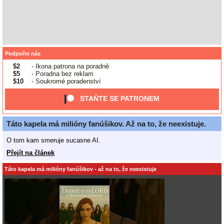
Podpořte nás
$2
- Ikona patrona na poradně
$5
- Poradna bez reklam
$10
- Soukromé poradenství
STAŇTE SE PATRONEM
Táto kapela má milióny fanúšikov. Až na to, že neexistuje.
O tom kam smeruje sucasne AI.
Přejít na článek
Táto kapela má milióny fanúšikov - až na to, že neexistuje