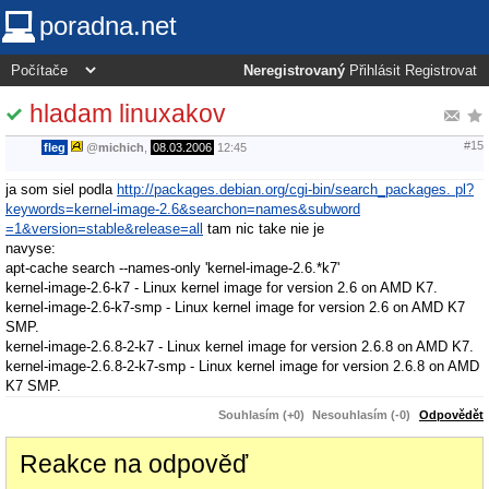
poradna.net
Neregistrovaný
Přihlásit
Registrovat
hladam linuxakov
#15
fleg
@
michich
,
08.03.2006
12:45
ja som siel podla
http://packages.debian.org/cgi-bin/search_packages. pl?
keywords=kernel-image-2.6&searchon=names&subword
=1&version=stable&release=all
tam nic take nie je
navyse:
apt-cache search --names-only 'kernel-image-2.6.*k7'
kernel-image-2.6-k7 - Linux kernel image for version 2.6 on AMD K7.
kernel-image-2.6-k7-smp - Linux kernel image for version 2.6 on AMD K7
SMP.
kernel-image-2.6.8-2-k7 - Linux kernel image for version 2.6.8 on AMD K7.
kernel-image-2.6.8-2-k7-smp - Linux kernel image for version 2.6.8 on AMD
K7 SMP.
Souhlasím (+0)
Nesouhlasím (-0)
Odpovědět
Reakce na odpověď