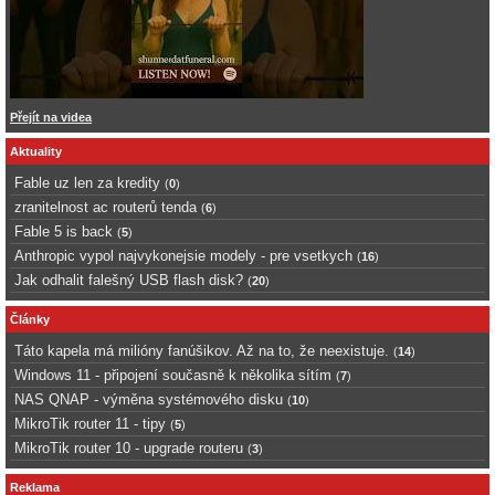
Přejít na videa
Aktuality
Fable uz len za kredity
(
0
)
zranitelnost ac routerů tenda
(
6
)
Fable 5 is back
(
5
)
Anthropic vypol najvykonejsie modely - pre vsetkych
(
16
)
Jak odhalit falešný USB flash disk?
(
20
)
Články
Táto kapela má milióny fanúšikov. Až na to, že neexistuje.
(
14
)
Windows 11 - připojení současně k několika sítím
(
7
)
NAS QNAP - výměna systémového disku
(
10
)
MikroTik router 11 - tipy
(
5
)
MikroTik router 10 - upgrade routeru
(
3
)
Reklama