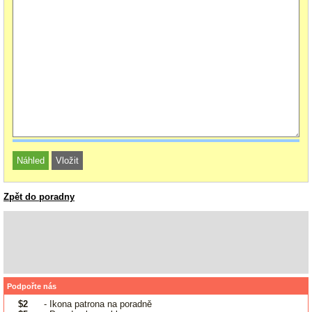
Zpět do poradny
Podpořte nás
$2
- Ikona patrona na poradně