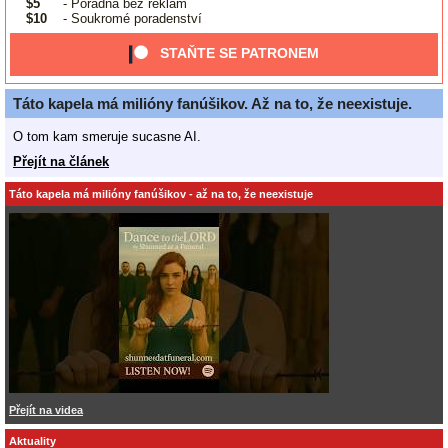
$5
- Poradna bez reklam
$10
- Soukromé poradenství
STAŇTE SE PATRONEM
Táto kapela má milióny fanúšikov. Až na to, že neexistuje.
O tom kam smeruje sucasne AI.
Přejít na článek
Táto kapela má milióny fanúšikov - až na to, že neexistuje
Přejít na videa
Aktuality