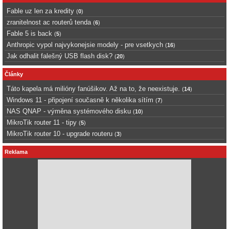
Fable uz len za kredity
(
0
)
zranitelnost ac routerů tenda
(
6
)
Fable 5 is back
(
5
)
Anthropic vypol najvykonejsie modely - pre vsetkych
(
16
)
Jak odhalit falešný USB flash disk?
(
20
)
Články
Táto kapela má milióny fanúšikov. Až na to, že neexistuje.
(
14
)
Windows 11 - připojení současně k několika sítím
(
7
)
NAS QNAP - výměna systémového disku
(
10
)
MikroTik router 11 - tipy
(
5
)
MikroTik router 10 - upgrade routeru
(
3
)
Reklama