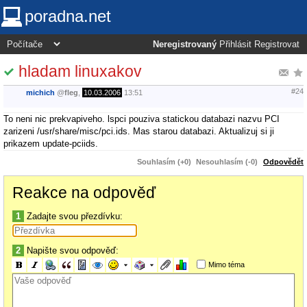
poradna.net
Neregistrovaný
Přihlásit
Registrovat
hladam linuxakov
#24
michich
@
fleg
,
10.03.2006
13:51
To neni nic prekvapiveho. lspci pouziva statickou databazi nazvu PCI
zarizeni /usr/share/misc/pci.ids. Mas starou databazi. Aktualizuj si ji
prikazem update-pciids.
Souhlasím (+0)
Nesouhlasím (-0)
Odpovědět
Reakce na odpověď
1
Zadajte svou přezdívku:
2
Napište svou odpověď:
Mimo téma