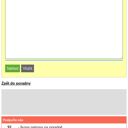
Zpět do poradny
Podpořte nás
$2
- Ikona patrona na poradně