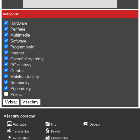
Kategorie
Hardware
Periferie
Multimédia
Software
Programování
Internet
Operační systémy
PC sestavy
Ostatní
Mobily a tablety
Notebooky
Připomínky
Pokec
Všechny poradny
Počítače
Hry
Debaty
Teraristika
Právo
Akvaristika
Ekonomika