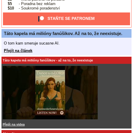
$5
- Poradna bez reklam
$10
- Soukromé poradenství
STAŇTE SE PATRONEM
Táto kapela má milióny fanúšikov. Až na to, že neexistuje.
O tom kam smeruje sucasne AI.
Přejít na článek
Táto kapela má milióny fanúšikov - až na to, že neexistuje
Přejít na videa