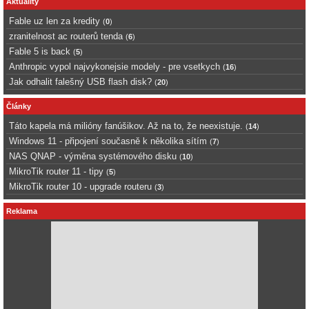
Aktuality
Fable uz len za kredity
(
0
)
zranitelnost ac routerů tenda
(
6
)
Fable 5 is back
(
5
)
Anthropic vypol najvykonejsie modely - pre vsetkych
(
16
)
Jak odhalit falešný USB flash disk?
(
20
)
Články
Táto kapela má milióny fanúšikov. Až na to, že neexistuje.
(
14
)
Windows 11 - připojení současně k několika sítím
(
7
)
NAS QNAP - výměna systémového disku
(
10
)
MikroTik router 11 - tipy
(
5
)
MikroTik router 10 - upgrade routeru
(
3
)
Reklama