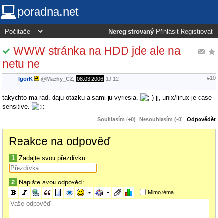
poradna.net
Neregistrovaný
Přihlásit
Registrovat
WWW stránka na HDD jde ale na
netu ne
#10
IgorK
@
Machy_CZ
,
08.03.2006
19:12
takychto ma rad. daju otazku a sami ju vyriesia.
jj, unix/linux je case
sensitive.
Souhlasím (+0)
Nesouhlasím (-0)
Odpovědět
Reakce na odpověď
1
Zadajte svou přezdívku:
2
Napište svou odpověď:
Mimo téma