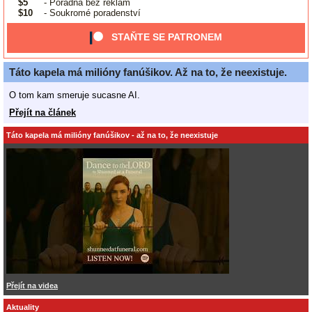
$5
- Poradna bez reklam
$10
- Soukromé poradenství
STAŇTE SE PATRONEM
Táto kapela má milióny fanúšikov. Až na to, že neexistuje.
O tom kam smeruje sucasne AI.
Přejít na článek
Táto kapela má milióny fanúšikov - až na to, že neexistuje
Přejít na videa
Aktuality