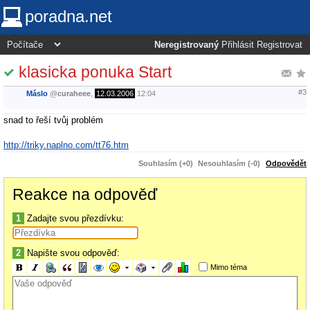
poradna.net
Neregistrovaný
Přihlásit
Registrovat
klasicka ponuka Start
#3
Máslo
@
curaheee
,
12.03.2006
12:04
snad to řeší tvůj problém
http://triky.naplno.com/tt76.htm
Souhlasím (+0)
Nesouhlasím (-0)
Odpovědět
Reakce na odpověď
1
Zadajte svou přezdívku:
2
Napište svou odpověď:
Mimo téma