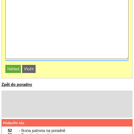
Zpět do poradny
Podpořte nás
$2
- Ikona patrona na poradně