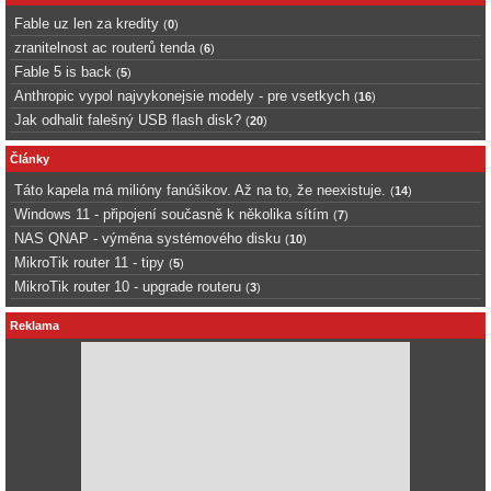
Fable uz len za kredity
(
0
)
zranitelnost ac routerů tenda
(
6
)
Fable 5 is back
(
5
)
Anthropic vypol najvykonejsie modely - pre vsetkych
(
16
)
Jak odhalit falešný USB flash disk?
(
20
)
Články
Táto kapela má milióny fanúšikov. Až na to, že neexistuje.
(
14
)
Windows 11 - připojení současně k několika sítím
(
7
)
NAS QNAP - výměna systémového disku
(
10
)
MikroTik router 11 - tipy
(
5
)
MikroTik router 10 - upgrade routeru
(
3
)
Reklama