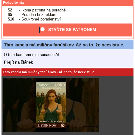
Podpořte nás
$2
- Ikona patrona na poradně
$5
- Poradna bez reklam
$10
- Soukromé poradenství
STAŇTE SE PATRONEM
Táto kapela má milióny fanúšikov. Až na to, že neexistuje.
O tom kam smeruje sucasne AI.
Přejít na článek
Táto kapela má milióny fanúšikov - až na to, že neexistuje