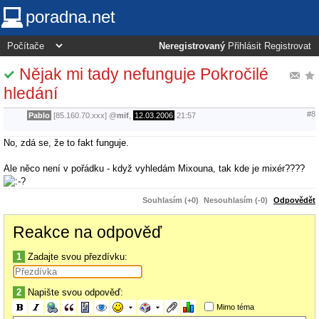
poradna.net
Neregistrovaný
Přihlásit
Registrovat
Nějak mi tady nefunguje Pokročilé
hledání
#8
Pablo
[85.160.70.xxx]
@
mif
,
12.03.2006
21:57
No, zdá se, že to fakt funguje.
Ale něco není v pořádku - když vyhledám Mixouna, tak kde je mixér????
Souhlasím (+0)
Nesouhlasím (-0)
Odpovědět
Reakce na odpověď
1
Zadajte svou přezdívku:
2
Napište svou odpověď:
Mimo téma