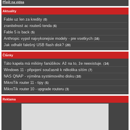
Přejít na videa
Aktuality
Fable uz len za kredity
(
0
)
zranitelnost ac routerů tenda
(
6
)
Fable 5 is back
(
5
)
Anthropic vypol najvykonejsie modely - pre vsetkych
(
16
)
Jak odhalit falešný USB flash disk?
(
20
)
Články
Táto kapela má milióny fanúšikov. Až na to, že neexistuje.
(
14
)
Windows 11 - připojení současně k několika sítím
(
7
)
NAS QNAP - výměna systémového disku
(
10
)
MikroTik router 11 - tipy
(
5
)
MikroTik router 10 - upgrade routeru
(
3
)
Reklama