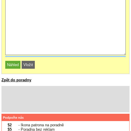
Zpět do poradny
Podpořte nás
$2
- Ikona patrona na poradně
$5
- Poradna bez reklam