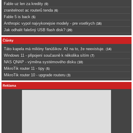
Fable uz len za kredity
(
0
)
zranitelnost ac routerů tenda
(
6
)
Fable 5 is back
(
5
)
Anthropic vypol najvykonejsie modely - pre vsetkych
(
16
)
Jak odhalit falešný USB flash disk?
(
20
)
Články
Táto kapela má milióny fanúšikov. Až na to, že neexistuje.
(
14
)
Windows 11 - připojení současně k několika sítím
(
7
)
NAS QNAP - výměna systémového disku
(
10
)
MikroTik router 11 - tipy
(
5
)
MikroTik router 10 - upgrade routeru
(
3
)
Reklama