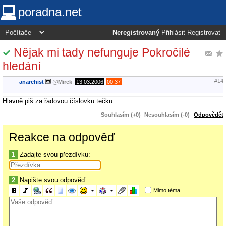
poradna.net
Neregistrovaný
Přihlásit
Registrovat
Nějak mi tady nefunguje Pokročilé
hledání
#14
anarchist
@
Mirek
,
13.03.2006
00:37
Hlavně piš za řadovou číslovku tečku.
Souhlasím (+0)
Nesouhlasím (-0)
Odpovědět
Reakce na odpověď
1
Zadajte svou přezdívku:
2
Napište svou odpověď:
Mimo téma