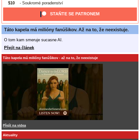
$10
- Soukromé poradenství
STAŇTE SE PATRONEM
Táto kapela má milióny fanúšikov. Až na to, že neexistuje.
O tom kam smeruje sucasne AI.
Přejít na článek
Táto kapela má milióny fanúšikov - až na to, že neexistuje
Přejít na videa
Aktuality