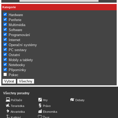
Kategorie
Hardware
Periferie
Multimédia
Software
Programování
Internet
Operační systémy
PC sestavy
Ostatní
Mobily a tablety
Notebooky
Připomínky
Pokec
Všechny poradny
Počítače
Hry
Debaty
Teraristika
Právo
Akvaristika
Ekonomika
Kutilství
Život