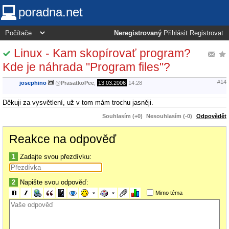
poradna.net
Neregistrovaný
Přihlásit
Registrovat
Linux - Kam skopírovať program?
Kde je náhrada "Program files"?
#14
josephino
@
PrasatkoPee
,
13.03.2006
14:28
Děkuji za vysvětlení, už v tom mám trochu jasněji.
Souhlasím (+0)
Nesouhlasím (-0)
Odpovědět
Reakce na odpověď
1
Zadajte svou přezdívku:
2
Napište svou odpověď:
Mimo téma