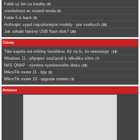
Fable uz len za kredity
(
0
)
zranitelnost ac routerů tenda
(
6
)
Fable 5 is back
(
5
)
Anthropic vypol najvykonejsie modely - pre vsetkych
(
16
)
Jak odhalit falešný USB flash disk?
(
20
)
Články
Táto kapela má milióny fanúšikov. Až na to, že neexistuje.
(
14
)
Windows 11 - připojení současně k několika sítím
(
7
)
NAS QNAP - výměna systémového disku
(
10
)
MikroTik router 11 - tipy
(
5
)
MikroTik router 10 - upgrade routeru
(
3
)
Reklama