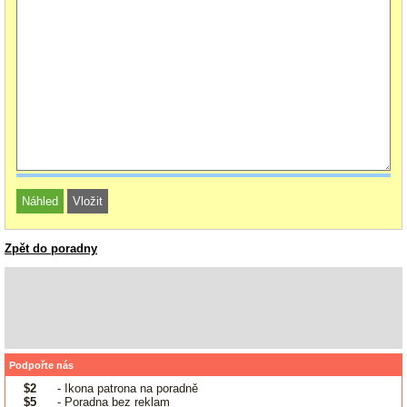
Zpět do poradny
Podpořte nás
$2
- Ikona patrona na poradně
$5
- Poradna bez reklam