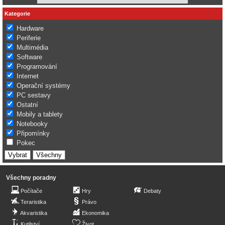
Kategorie
Hardware
Periferie
Multimédia
Software
Programování
Internet
Operační systémy
PC sestavy
Ostatní
Mobily a tablety
Notebooky
Připomínky
Pokec
Všechny poradny
Počítače
Hry
Debaty
Teraristika
Právo
Akvaristika
Ekonomika
Kutilství
Život