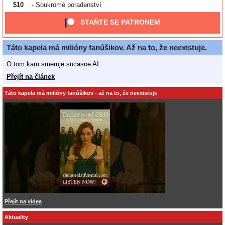
$10
- Soukromé poradenství
STAŇTE SE PATRONEM
Táto kapela má milióny fanúšikov. Až na to, že neexistuje.
O tom kam smeruje sucasne AI.
Přejít na článek
Táto kapela má milióny fanúšikov - až na to, že neexistuje
Přejít na videa
Aktuality