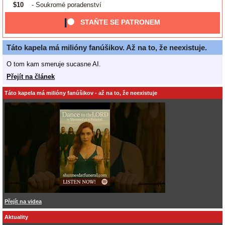
$10
- Soukromé poradenství
STAŇTE SE PATRONEM
Táto kapela má milióny fanúšikov. Až na to, že neexistuje.
O tom kam smeruje sucasne AI.
Přejít na článek
Táto kapela má milióny fanúšikov - až na to, že neexistuje
Přejít na videa
Aktuality