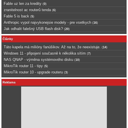
Fable uz len za kredity
(
0
)
zranitelnost ac routerů tenda
(
6
)
Fable 5 is back
(
5
)
Anthropic vypol najvykonejsie modely - pre vsetkych
(
16
)
Jak odhalit falešný USB flash disk?
(
20
)
Články
Táto kapela má milióny fanúšikov. Až na to, že neexistuje.
(
14
)
Windows 11 - připojení současně k několika sítím
(
7
)
NAS QNAP - výměna systémového disku
(
10
)
MikroTik router 11 - tipy
(
5
)
MikroTik router 10 - upgrade routeru
(
3
)
Reklama