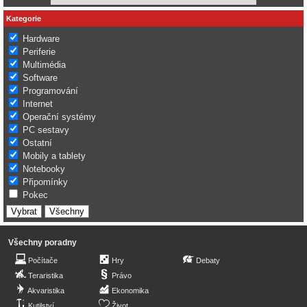
Kategorie
Hardware
Periferie
Multimédia
Software
Programování
Internet
Operační systémy
PC sestavy
Ostatní
Mobily a tablety
Notebooky
Připomínky
Pokec
Všechny poradny
Počítače
Hry
Debaty
Teraristika
Právo
Akvaristika
Ekonomika
Kutilství
Život