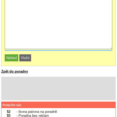
Zpět do poradny
Podpořte nás
$2
- Ikona patrona na poradně
$5
- Poradna bez reklam