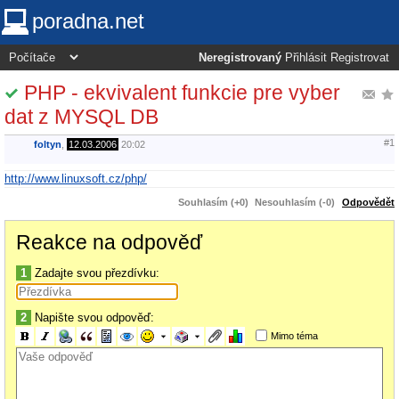
poradna.net
Neregistrovaný
Přihlásit
Registrovat
PHP - ekvivalent funkcie pre vyber
dat z MYSQL DB
#1
foltyn
,
12.03.2006
20:02
http://www.linuxsoft.cz/php/
Souhlasím (+0)
Nesouhlasím (-0)
Odpovědět
Reakce na odpověď
1
Zadajte svou přezdívku:
2
Napište svou odpověď:
Mimo téma