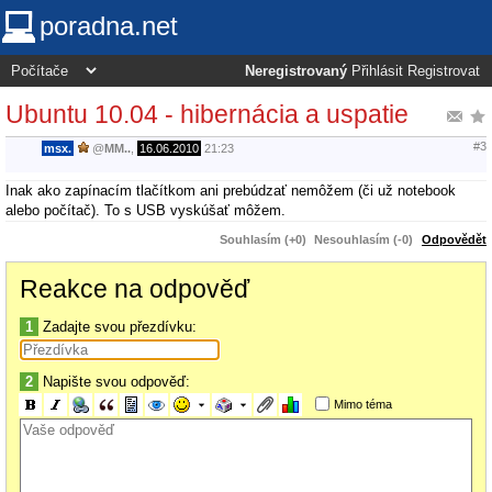
poradna.net
Neregistrovaný
Přihlásit
Registrovat
Ubuntu 10.04 - hibernácia a uspatie
#3
msx.
@
MM..
,
16.06.2010
21:23
Inak ako zapínacím tlačítkom ani prebúdzať nemôžem (či už notebook
alebo počítač). To s USB vyskúšať môžem.
Souhlasím (+0)
Nesouhlasím (-0)
Odpovědět
Reakce na odpověď
1
Zadajte svou přezdívku:
2
Napište svou odpověď:
Mimo téma