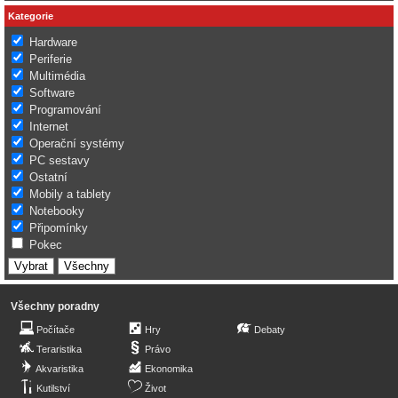
Kategorie
Hardware
Periferie
Multimédia
Software
Programování
Internet
Operační systémy
PC sestavy
Ostatní
Mobily a tablety
Notebooky
Připomínky
Pokec
Všechny poradny
Počítače
Hry
Debaty
Teraristika
Právo
Akvaristika
Ekonomika
Kutilství
Život