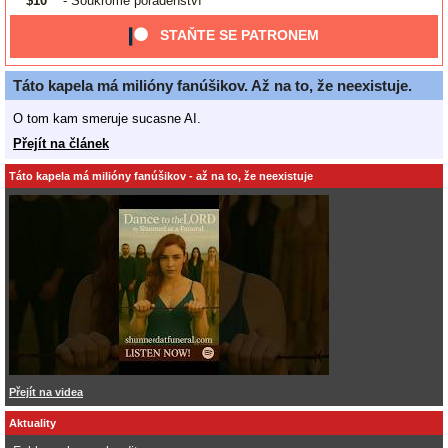
$10
- Soukromé poradenství
STAŇTE SE PATRONEM
Táto kapela má milióny fanúšikov. Až na to, že neexistuje.
O tom kam smeruje sucasne AI.
Přejít na článek
Táto kapela má milióny fanúšikov - až na to, že neexistuje
Přejít na videa
Aktuality