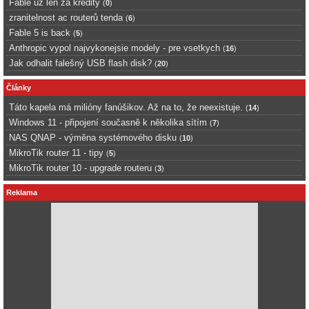
Fable uz len za kredity
(
0
)
zranitelnost ac routerů tenda
(
6
)
Fable 5 is back
(
5
)
Anthropic vypol najvykonejsie modely - pre vsetkych
(
16
)
Jak odhalit falešný USB flash disk?
(
20
)
Články
Táto kapela má milióny fanúšikov. Až na to, že neexistuje.
(
14
)
Windows 11 - připojení současně k několika sítím
(
7
)
NAS QNAP - výměna systémového disku
(
10
)
MikroTik router 11 - tipy
(
5
)
MikroTik router 10 - upgrade routeru
(
3
)
Reklama