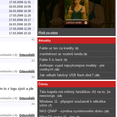
17.03.2006 11:31
16.03.2006 16:05
16.03.2006 16:28
17.03.2006 11:20
17.03.2006 15:17
16.03.2006 16:29
17.03.2006 11:29
Přejít na videa
17.03.2006 15:16
#1
Aktuality
Fable uz len za kredity
(
0
)
zranitelnost ac routerů tenda
(
6
)
uhlasím (-0)
Odpovědět
Fable 5 is back
(
5
)
#2
Anthropic vypol najvykonejsie modely - pre
vsetkych
(
16
)
uhlasím (-0)
Odpovědět
Jak odhalit falešný USB flash disk?
(
20
)
#3
Články
 to z logu zjistí a jde
Táto kapela má milióny fanúšikov. Až na to, že
neexistuje.
(
14
)
uhlasím (-0)
Odpovědět
Windows 11 - připojení současně k několika
#4
sítím
(
7
)
NAS QNAP - výměna systémového disku
(
10
)
uhlasím (-0)
Odpovědět
MikroTik router 11 - tipy
(
5
)