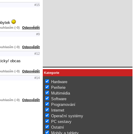
#15
dobytek
uhlasím (-0)
Odpovědět
#9
uhlasím (-0)
Odpovědět
#12
ticky/ obcas
uhlasím (-0)
Odpovědět
Kategorie
#14
Hardware
Periferie
Multimédia
Software
uhlasím (-0)
Odpovědět
Programování
Internet
Operační systémy
PC sestavy
Ostatní
Mobily a tablety