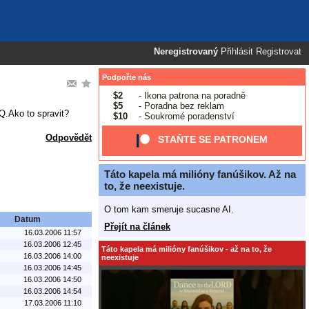
Neregistrovaný
Přihlásit
Registrovat
Podpořte nás
$2
- Ikona patrona na poradně
$5
- Poradna bez reklam
Q.Ako to spravit?
$10
- Soukromé poradenství
Odpovědět
STAŇTE SE PATRONEM
Táto kapela má milióny fanúšikov. Až na
to, že neexistuje.
O tom kam smeruje sucasne AI.
Datum
Přejít na článek
16.03.2006 11:57
16.03.2006 12:45
Táto kapela má milióny fanúšikov - až na to, že
16.03.2006 14:00
neexistuje
16.03.2006 14:45
16.03.2006 14:50
16.03.2006 14:54
17.03.2006 11:10