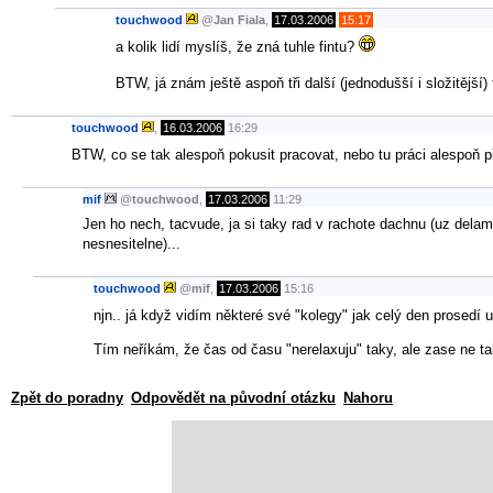
touchwood
@
Jan Fiala
,
17.03.2006
15:17
a kolik lidí myslíš, že zná tuhle fintu?
BTW, já znám ještě aspoň tři další (jednodušší i složitější)
touchwood
,
16.03.2006
16:29
BTW, co se tak alespoň pokusit pracovat, nebo tu práci alespoň 
mif
@
touchwood
,
17.03.2006
11:29
Jen ho nech, tacvude, ja si taky rad v rachote dachnu (uz delam 
nesnesitelne)...
touchwood
@
mif
,
17.03.2006
15:16
njn.. já když vidím některé své "kolegy" jak celý den prosedí 
Tím neříkám, že čas od času "nerelaxuju" taky, ale zase ne t
Zpět do poradny
Odpovědět na původní otázku
Nahoru