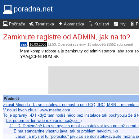
poradna.net
Počítače
Teraristika
Akvaristika
Kutilství
Hry
P
Zamknute registre od ADMIN, jak na to?
yaa
,
16.03.2006
11:53
,
Operační systémy
, 15 odpovědí (5552 zobrazení)
Mam komp v robote a je zamknuty od administratora ,aby som som
YAA@CENTRUM.SK
Předmět
Zkusit Mirandu. Ta se instalovat nemusí a umí ICQ, IRC, MSN... miranda.
V nouzi bych zkusil www.meebo.com
To je správný :-D I když tam hodíš něco bez instalace tak pochybuju že ti 
tak potom uz len web rozhranie: icq2go :-)
JJ :-D:-D nicméně tam se myslim musí nainstalovat java na což nemá p
IE ma standardne vlastnu java, tak tu problem nevidim. :-p
Jasan,já myslel tu "poročilou" javu co se doinstalovává,ale možná se