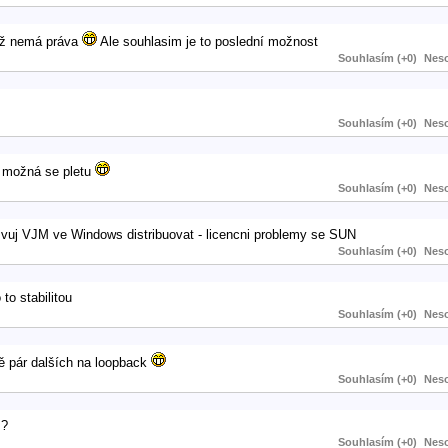
ož nemá práva
Ale souhlasim je to poslední možnost
Souhlasím (+0)
Neso
Souhlasím (+0)
Neso
le možná se pletu
Souhlasím (+0)
Neso
uj VJM ve Windows distribuovat - licencni problemy se SUN
Souhlasím (+0)
Neso
 to stabilitou
Souhlasím (+0)
Neso
tě pár dalších na loopback
Souhlasím (+0)
Neso
 ?
Souhlasím (+0)
Neso