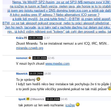
Nema. Ve WinXP SP2 (tusim, ze uz od SP1) M$ nemuze svuj VJM ve 
na icq2go je tusim aj flash verzia, nielen java, ale horsie je to to stabil
já jsem pro jistotu nastavil v DNS doménu login.icq.com a ještě pár dal
A kdyz pujdou pres IP adresu ? Nebo alternativni ICQ server ?
a kolik lidí myslíš, že zná tuhle fintu? :-D BTW, já znám ještě aspoň 
BTW, co se tak alespoň pokusit pracovat, nebo tu práci alespoň předstírat
Jen ho nech, tacvude, ja si taky rad v rachote dachnu (uz delam pul roku
njn.. já když vidím některé své "kolegy" jak celý den prosedí u webu, ta
Kráťa
,
16.03.2006
11:57
Zkusit Mirandu. Ta se instalovat nemusí a umí ICQ, IRC, MSN...
miranda.czweb.org
nononot
,
16.03.2006
12:45
V nouzi bych zkusil
www.meebo.com
Maverick
,
16.03.2006
14:00
To je správný
I když tam hodíš něco bez instalace tak pochybuju že ti to půjde (
o to jestli jsou tyhle věcičky povolené,pokud ne tak máš průser
IgorK
@
Maverick
,
16.03.2006
14:45
tak potom uz len web rozhranie:
icq2go