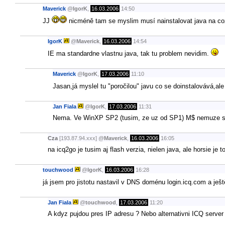
Maverick
@
IgorK
,
16.03.2006
14:50
JJ
nicméně tam se myslim musí nainstalovat java na c
IgorK
@
Maverick
,
16.03.2006
14:54
IE ma standardne vlastnu java, tak tu problem nevidim.
Maverick
@
IgorK
,
17.03.2006
11:10
Jasan,já myslel tu "poročilou" javu co se doinstalovává,a
Jan Fiala
@
IgorK
,
17.03.2006
11:31
Nema. Ve WinXP SP2 (tusim, ze uz od SP1) M$ nemuze sv
Cza
[193.87.94.xxx]
@
Maverick
,
16.03.2006
16:05
na icq2go je tusim aj flash verzia, nielen java, ale horsie je to
touchwood
@
IgorK
,
16.03.2006
16:28
já jsem pro jistotu nastavil v DNS doménu login.icq.com a ješ
Jan Fiala
@
touchwood
,
17.03.2006
11:20
A kdyz pujdou pres IP adresu ? Nebo alternativni ICQ server