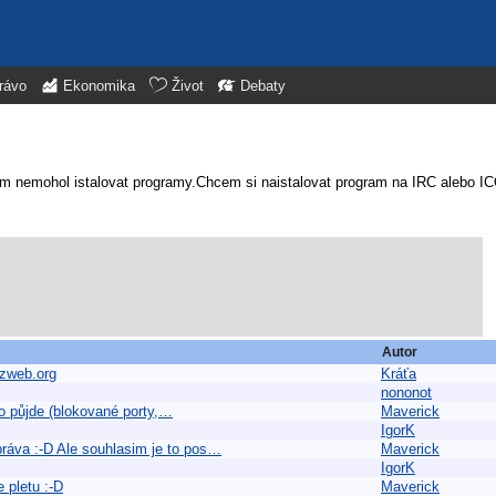
rávo
Ekonomika
Život
Debaty
 nemohol istalovat programy.Chcem si naistalovat program na IRC alebo IC
Autor
czweb.org
Kráťa
nononot
to půjde (blokované porty,…
Maverick
IgorK
ráva :-D Ale souhlasim je to pos…
Maverick
IgorK
 pletu :-D
Maverick