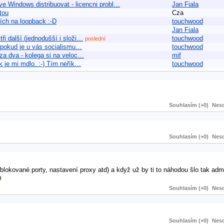
Windows distribuovat - licencni probl…
Jan Fiala
itou
Cza
ších na loopback :-D
touchwood
Jan Fiala
tři další (jednodušší i složi…
touchwood
poslední
, pokud je u vás socialismu…
touchwood
 za dva - kolega si na veloc…
mif
k je mi mdlo. :-) Tím neřík…
touchwood
Souhlasím (+0)
Neso
Souhlasím (+0)
Neso
blokované porty, nastavení proxy atd) a když už by ti to náhodou šlo tak admin
Souhlasím (+0)
Neso
Souhlasím (+0)
Neso