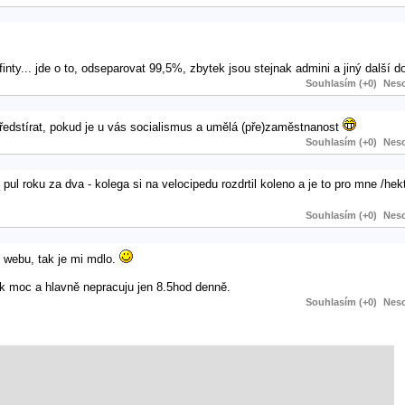
 finty... jde o to, odseparovat 99,5%, zbytek jsou stejnak admini a jiný další 
Souhlasím (+0)
Neso
předstírat, pokud je u vás socialismus a umělá (pře)zaměstnanost
Souhlasím (+0)
Neso
pul roku za dva - kolega si na velocipedu rozdrtil koleno a je to pro mne /hek
Souhlasím (+0)
Neso
u webu, tak je mi mdlo.
ak moc a hlavně nepracuju jen 8.5hod denně.
Souhlasím (+0)
Neso