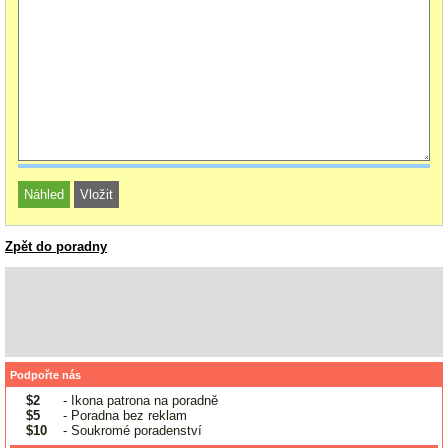
Zpět do poradny
Podpořte nás
$2
- Ikona patrona na poradně
$5
- Poradna bez reklam
$10
- Soukromé poradenství