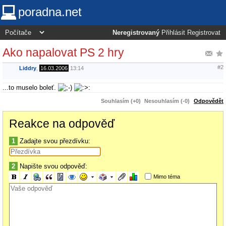
poradna.net
Neregistrovaný
Přihlásit
Registrovat
Ako napalovat PS 2 hry
#2
Liddry
,
16.03.2006
13:14
...to muselo boleť.
Souhlasím (+0)
Nesouhlasím (-0)
Odpovědět
Reakce na odpověď
1
Zadajte svou přezdívku:
2
Napište svou odpověď:
Mimo téma