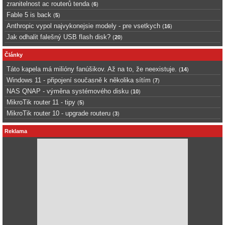
zranitelnost ac routerů tenda
(
6
)
Fable 5 is back
(
5
)
Anthropic vypol najvykonejsie modely - pre vsetkych
(
16
)
Jak odhalit falešný USB flash disk?
(
20
)
Články
Táto kapela má milióny fanúšikov. Až na to, že neexistuje.
(
14
)
Windows 11 - připojení současně k několika sítím
(
7
)
NAS QNAP - výměna systémového disku
(
10
)
MikroTik router 11 - tipy
(
5
)
MikroTik router 10 - upgrade routeru
(
3
)
Reklama