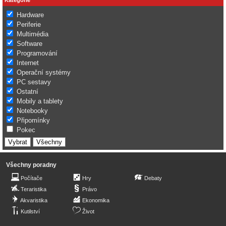
Hardware
Periferie
Multimédia
Software
Programování
Internet
Operační systémy
PC sestavy
Ostatní
Mobily a tablety
Notebooky
Připomínky
Pokec
Všechny poradny
Počítače
Hry
Debaty
Teraristika
Právo
Akvaristika
Ekonomika
Kutilství
Život