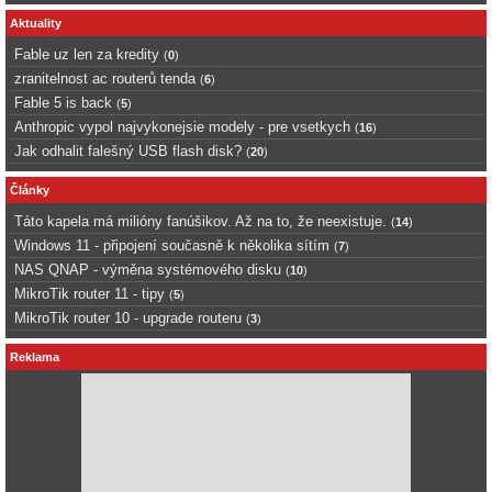
Aktuality
Fable uz len za kredity
(
0
)
zranitelnost ac routerů tenda
(
6
)
Fable 5 is back
(
5
)
Anthropic vypol najvykonejsie modely - pre vsetkych
(
16
)
Jak odhalit falešný USB flash disk?
(
20
)
Články
Táto kapela má milióny fanúšikov. Až na to, že neexistuje.
(
14
)
Windows 11 - připojení současně k několika sítím
(
7
)
NAS QNAP - výměna systémového disku
(
10
)
MikroTik router 11 - tipy
(
5
)
MikroTik router 10 - upgrade routeru
(
3
)
Reklama