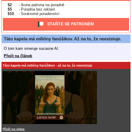
$2
- Ikona patrona na poradně
$5
- Poradna bez reklam
$10
- Soukromé poradenství
STAŇTE SE PATRONEM
Táto kapela má milióny fanúšikov. Až na to, že neexistuje.
O tom kam smeruje sucasne AI.
Přejít na článek
Táto kapela má milióny fanúšikov - až na to, že neexistuje
Přejít na videa