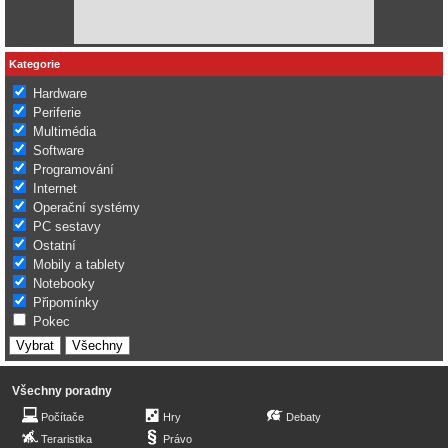
Kategorie
Hardware
Periferie
Multimédia
Software
Programování
Internet
Operační systémy
PC sestavy
Ostatní
Mobily a tablety
Notebooky
Připomínky
Pokec
Všechny poradny
Počítače
Hry
Debaty
Teraristika
Právo