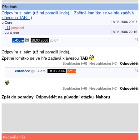
Předmět
Odpovím si sám (už mi poradili jinde)... Zpětné lomítko se ve hře zadává
klávesou TAB ::)
18.03.2006 20:07
L-Core
:-D
poslední
18.03.2006 22:16
curaheee
#1
L-Core
,
18.03.2006
20:07
Odpovím si sám (už mi poradili jinde)...
Zpětné lomítko se ve hře zadává klávesou
TAB
Souhlasím (+0)
Nesouhlasím (-0)
Odpovědět
#2
curaheee
@
L-Core
,
18.03.2006
22:16
Souhlasím (+0)
Nesouhlasím (-0)
Odpovědět
Zpět do poradny
Odpovědět na původní otázku
Nahoru
Podpořte nás