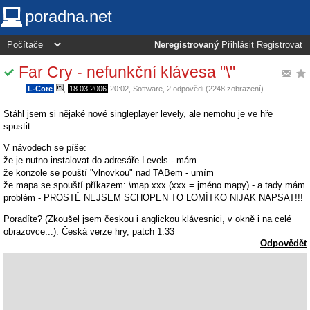
poradna.net
Neregistrovaný
Přihlásit
Registrovat
Far Cry - nefunkční klávesa "\"
L-Core
,
18.03.2006
20:02
,
Software
, 2 odpovědi (2248 zobrazení)
Stáhl jsem si nějaké nové singleplayer levely, ale nemohu je ve hře
spustit...
V návodech se píše:
že je nutno instalovat do adresáře Levels - mám
že konzole se pouští "vlnovkou" nad TABem - umím
že mapa se spouští příkazem: \map xxx (xxx = jméno mapy) - a tady mám
problém - PROSTĚ NEJSEM SCHOPEN TO LOMÍTKO NIJAK NAPSAT!!!
Poradíte? (Zkoušel jsem českou i anglickou klávesnici, v okně i na celé
obrazovce...). Česká verze hry, patch 1.33
Odpovědět