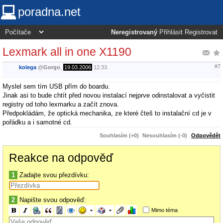
poradna.net
Neregistrovaný
Přihlásit
Registrovat
Lexmark all in one X1190
#7
kolega
@
Gorgo
,
19.03.2006
12:33
Myslel sem tím USB přím do boardu.
Jinak asi to bude chtít před novou instalací nejprve odinstalovat a vyčistit
registry od toho lexmarku a začít znova.
Předpokládám, že optická mechanika, ze které čteš to instalační cd je v
pořádku a i samotné cd.
Souhlasím (+0)
Nesouhlasím (-0)
Odpovědět
Reakce na odpověď
1
Zadajte svou přezdívku:
2
Napište svou odpověď:
Mimo téma