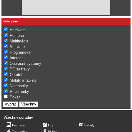
Kategorie
Hardware
Periferie
Multimédia
Software
Programování
Internet
Operační systémy
PC sestavy
Ostatní
Mobily a tablety
Notebooky
Připomínky
Pokec
Všechny poradny
Počítače
Hry
Debaty
Teraristika
Právo