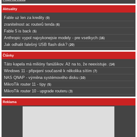
Aktuality
Fable uz len za kredity
(
0
)
zranitelnost ac routerů tenda
(
6
)
Fable 5 is back
(
5
)
Anthropic vypol najvykonejsie modely - pre vsetkych
(
16
)
Jak odhalit falešný USB flash disk?
(
20
)
Články
Táto kapela má milióny fanúšikov. Až na to, že neexistuje.
(
14
)
Windows 11 - připojení současně k několika sítím
(
7
)
NAS QNAP - výměna systémového disku
(
10
)
MikroTik router 11 - tipy
(
5
)
MikroTik router 10 - upgrade routeru
(
3
)
Reklama