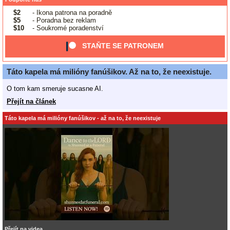
$2
- Ikona patrona na poradně
$5
- Poradna bez reklam
$10
- Soukromé poradenství
STAŇTE SE PATRONEM
Táto kapela má milióny fanúšikov. Až na to, že neexistuje.
O tom kam smeruje sucasne AI.
Přejít na článek
Táto kapela má milióny fanúšikov - až na to, že neexistuje
Přejít na videa