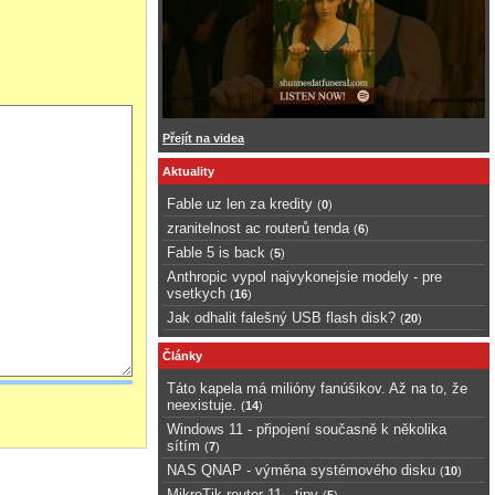
Přejít na videa
Aktuality
Fable uz len za kredity
(
0
)
zranitelnost ac routerů tenda
(
6
)
Fable 5 is back
(
5
)
Anthropic vypol najvykonejsie modely - pre
vsetkych
(
16
)
Jak odhalit falešný USB flash disk?
(
20
)
Články
Táto kapela má milióny fanúšikov. Až na to, že
neexistuje.
(
14
)
Windows 11 - připojení současně k několika
sítím
(
7
)
NAS QNAP - výměna systémového disku
(
10
)
MikroTik router 11 - tipy
(
5
)