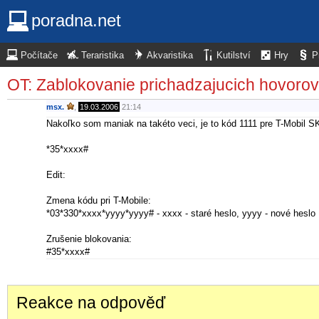
poradna.net
Počítače
Teraristika
Akvaristika
Kutilství
Hry
P
OT: Zablokovanie prichadzajucich hovorov
msx.
,
19.03.2006
21:14
Nakoľko som maniak na takéto veci, je to kód 1111 pre T-Mobil SK
*35*xxxx#
Edit:
Zmena kódu pri T-Mobile:
*03*330*xxxx*yyyy*yyyy# - xxxx - staré heslo, yyyy - nové heslo
Zrušenie blokovania:
#35*xxxx#
Reakce na odpověď