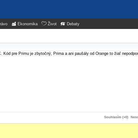
rávo
Ekonomika
Život
Debaty
. Kód pre Primu je zbytočný, Prima a ani paušály od Orange to žiaľ nepodpor
Souhlasím (+0)
Neso