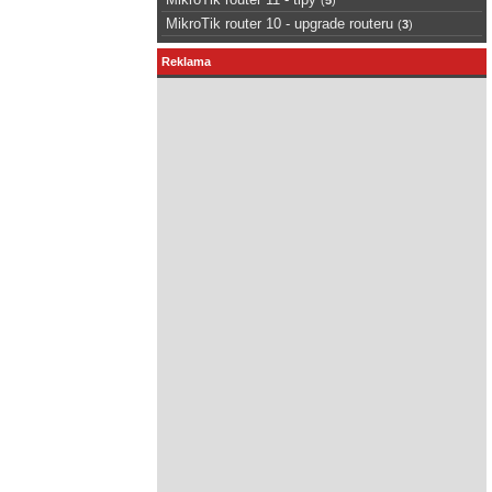
MikroTik router 10 - upgrade routeru
(
3
)
Reklama