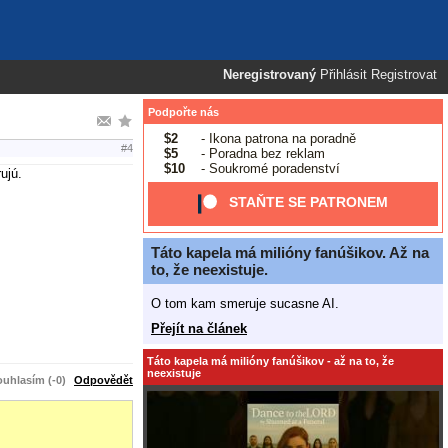
Neregistrovaný
Přihlásit
Registrovat
Podpořte nás
$2
- Ikona patrona na poradně
#4
$5
- Poradna bez reklam
$10
- Soukromé poradenství
ujú.
STAŇTE SE PATRONEM
Táto kapela má milióny fanúšikov. Až na
to, že neexistuje.
O tom kam smeruje sucasne AI.
Přejít na článek
Táto kapela má milióny fanúšikov - až na to, že
neexistuje
uhlasím (-0)
Odpovědět