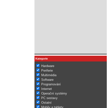
Kategorie
Hardware
Periferie
Multimédia
Software
Programování
Internet
Operační systémy
PC sestavy
Ostatní
Mobily a tablety