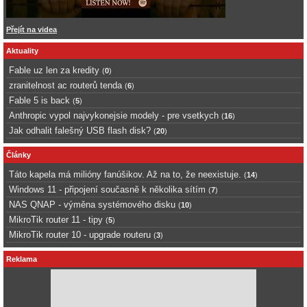
Přejít na videa
Aktuality
Fable uz len za kredity
(
0
)
zranitelnost ac routerů tenda
(
6
)
Fable 5 is back
(
5
)
Anthropic vypol najvykonejsie modely - pre vsetkych
(
16
)
Jak odhalit falešný USB flash disk?
(
20
)
Články
Táto kapela má milióny fanúšikov. Až na to, že neexistuje.
(
14
)
Windows 11 - připojení současně k několika sítím
(
7
)
NAS QNAP - výměna systémového disku
(
10
)
MikroTik router 11 - tipy
(
5
)
MikroTik router 10 - upgrade routeru
(
3
)
Reklama