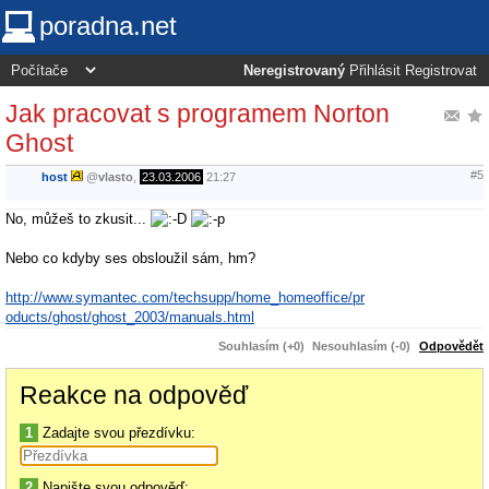
poradna.net
Neregistrovaný
Přihlásit
Registrovat
Jak pracovat s programem Norton
Ghost
#5
host
@
vlasto
,
23.03.2006
21:27
No, můžeš to zkusit...
Nebo co kdyby ses obsloužil sám, hm?
http://www.symantec.com/techsupp/home_homeoffice/pr
oducts/ghost/ghost_2003/manuals.html
Souhlasím (+0)
Nesouhlasím (-0)
Odpovědět
Reakce na odpověď
1
Zadajte svou přezdívku:
2
Napište svou odpověď: