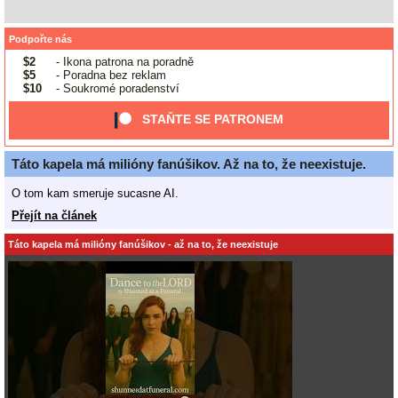
Podpořte nás
$2
- Ikona patrona na poradně
$5
- Poradna bez reklam
$10
- Soukromé poradenství
STAŇTE SE PATRONEM
Táto kapela má milióny fanúšikov. Až na to, že neexistuje.
O tom kam smeruje sucasne AI.
Přejít na článek
Táto kapela má milióny fanúšikov - až na to, že neexistuje