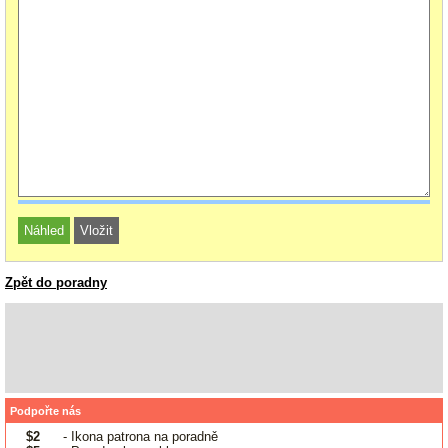
Zpět do poradny
Podpořte nás
$2
- Ikona patrona na poradně