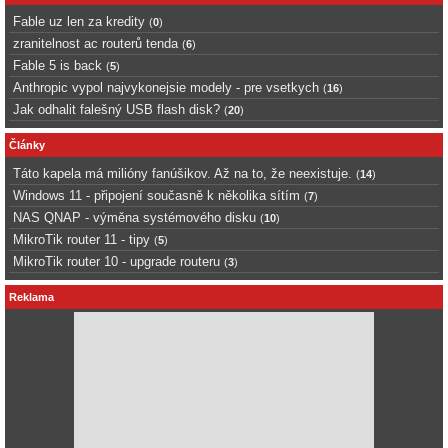
Fable uz len za kredity
(
0
)
zranitelnost ac routerů tenda
(
6
)
Fable 5 is back
(
5
)
Anthropic vypol najvykonejsie modely - pre vsetkych
(
16
)
Jak odhalit falešný USB flash disk?
(
20
)
Články
Táto kapela má milióny fanúšikov. Až na to, že neexistuje.
(
14
)
Windows 11 - připojení současně k několika sítím
(
7
)
NAS QNAP - výměna systémového disku
(
10
)
MikroTik router 11 - tipy
(
5
)
MikroTik router 10 - upgrade routeru
(
3
)
Reklama