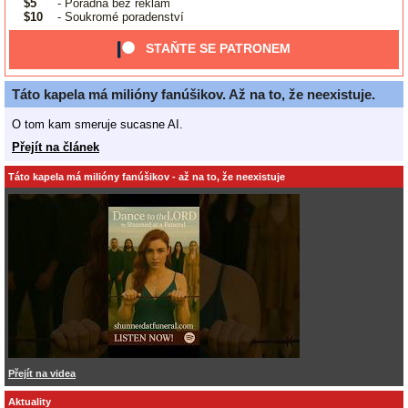
$5
- Poradna bez reklam
$10
- Soukromé poradenství
STAŇTE SE PATRONEM
Táto kapela má milióny fanúšikov. Až na to, že neexistuje.
O tom kam smeruje sucasne AI.
Přejít na článek
Táto kapela má milióny fanúšikov - až na to, že neexistuje
Přejít na videa
Aktuality