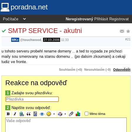
poradna.net
Neregistrovaný
Přihlásit
Registrovat
SMTP SERVICE - akutni
#21
MKc
@
touchwood
,
27.03.2006
11:33
u tohoto serveru probehl rename domeny .. a ted to vypada ze prichozi
maily sou smerovany na starou domenu .. (po dalsim zkoumani) a cekaji
tudiz ve fronte.
Souhlasím (+0)
Nesouhlasím (-0)
Odpovědět
Reakce na odpověď
1
Zadajte svou přezdívku:
2
Napište svou odpověď:
Mimo téma