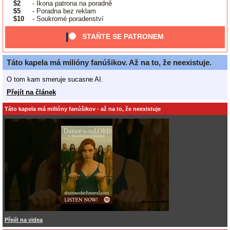
$2
- Ikona patrona na poradně
$5
- Poradna bez reklam
$10
- Soukromé poradenství
STAŇTE SE PATRONEM
Táto kapela má milióny fanúšikov. Až na to, že neexistuje.
O tom kam smeruje sucasne AI.
Přejít na článek
Táto kapela má milióny fanúšikov - až na to, že neexistuje
Přejít na videa