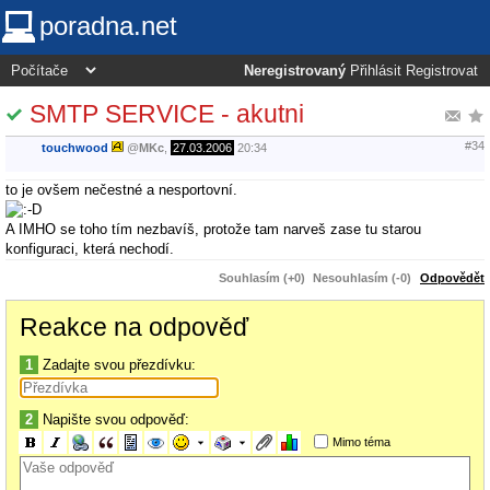
poradna.net
Neregistrovaný
Přihlásit
Registrovat
SMTP SERVICE - akutni
#34
touchwood
@
MKc
,
27.03.2006
20:34
to je ovšem nečestné a nesportovní.
A IMHO se toho tím nezbavíš, protože tam narveš zase tu starou
konfiguraci, která nechodí.
Souhlasím (+0)
Nesouhlasím (-0)
Odpovědět
Reakce na odpověď
1
Zadajte svou přezdívku:
2
Napište svou odpověď:
Mimo téma