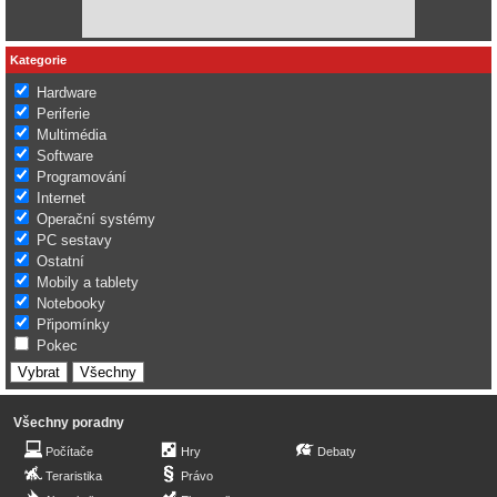
Kategorie
Hardware
Periferie
Multimédia
Software
Programování
Internet
Operační systémy
PC sestavy
Ostatní
Mobily a tablety
Notebooky
Připomínky
Pokec
Všechny poradny
Počítače
Hry
Debaty
Teraristika
Právo