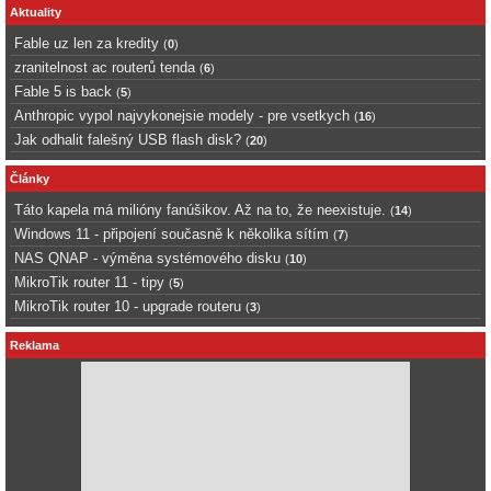
Aktuality
Fable uz len za kredity
(
0
)
zranitelnost ac routerů tenda
(
6
)
Fable 5 is back
(
5
)
Anthropic vypol najvykonejsie modely - pre vsetkych
(
16
)
Jak odhalit falešný USB flash disk?
(
20
)
Články
Táto kapela má milióny fanúšikov. Až na to, že neexistuje.
(
14
)
Windows 11 - připojení současně k několika sítím
(
7
)
NAS QNAP - výměna systémového disku
(
10
)
MikroTik router 11 - tipy
(
5
)
MikroTik router 10 - upgrade routeru
(
3
)
Reklama