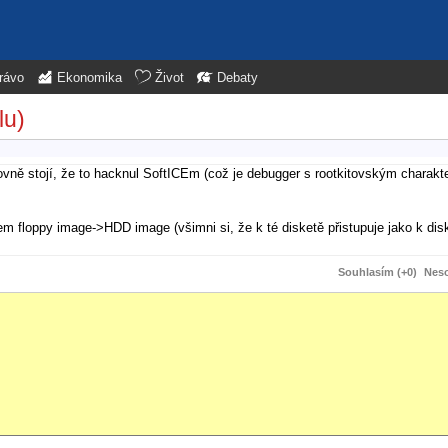
rávo
Ekonomika
Život
Debaty
lu)
ovně stojí, že to hacknul SoftICEm (což je debugger s rootkitovským charakte
em floppy image->HDD image (všimni si, že k té disketě přistupuje jako k dis
Souhlasím (+0)
Neso