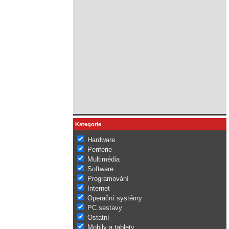
Kategorie
Hardware
Periferie
Multimédia
Software
Programování
Internet
Operační systémy
PC sestavy
Ostatní
Mobily a tablety