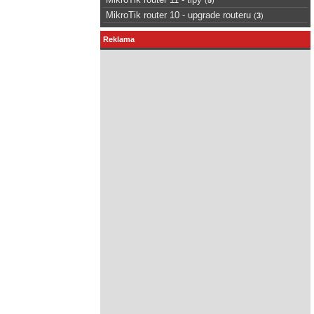
MikroTik router 10 - upgrade routeru
(
3
)
Reklama