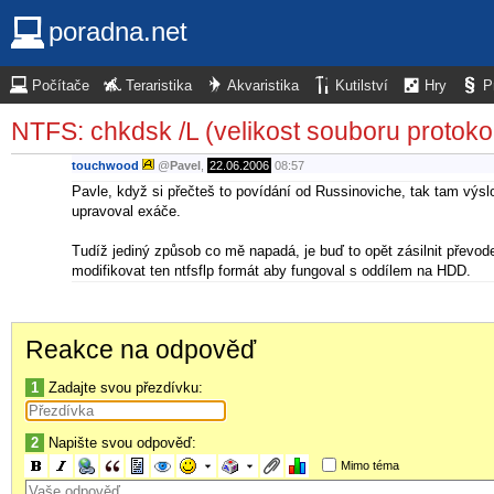
poradna.net
Počítače
Teraristika
Akvaristika
Kutilství
Hry
P
NTFS: chkdsk /L (velikost souboru protoko
touchwood
@
Pavel
,
22.06.2006
08:57
Pavle, když si přečteš to povídání od Russinoviche, tak tam výsl
upravoval exáče.
Tudíž jediný způsob co mě napadá, je buď to opět zásilnit převod
modifikovat ten ntfsflp formát aby fungoval s oddílem na HDD.
Reakce na odpověď
1
Zadajte svou přezdívku:
2
Napište svou odpověď:
Mimo téma