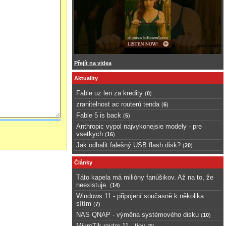
Přejít na videa
Aktuality
Fable uz len za kredity
(
0
)
zranitelnost ac routerů tenda
(
6
)
Fable 5 is back
(
5
)
Anthropic vypol najvykonejsie modely - pre
vsetkych
(
16
)
Jak odhalit falešný USB flash disk?
(
20
)
Články
Táto kapela má milióny fanúšikov. Až na to, že
neexistuje.
(
14
)
Windows 11 - připojení současně k několika
sítím
(
7
)
NAS QNAP - výměna systémového disku
(
10
)
MikroTik router 11 - tipy
(
5
)