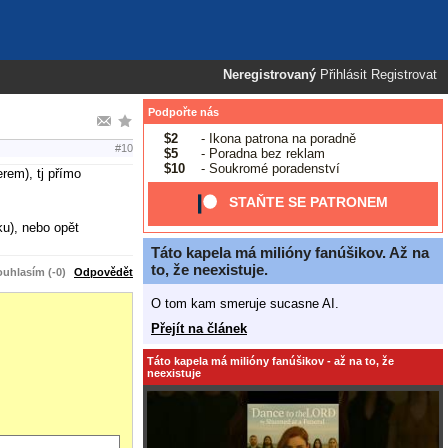
Neregistrovaný
Přihlásit
Registrovat
Podpořte nás
$2
- Ikona patrona na poradně
#10
$5
- Poradna bez reklam
$10
- Soukromé poradenství
rem), tj přímo
STAŇTE SE PATRONEM
ku), nebo opět
Táto kapela má milióny fanúšikov. Až na
to, že neexistuje.
uhlasím (-0)
Odpovědět
O tom kam smeruje sucasne AI.
Přejít na článek
Táto kapela má milióny fanúšikov - až na to, že
neexistuje