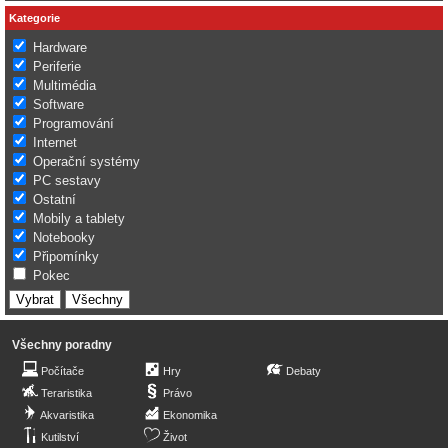
Kategorie
Hardware
Periferie
Multimédia
Software
Programování
Internet
Operační systémy
PC sestavy
Ostatní
Mobily a tablety
Notebooky
Připomínky
Pokec
Všechny poradny
Počítače
Hry
Debaty
Teraristika
Právo
Akvaristika
Ekonomika
Kutilství
Život