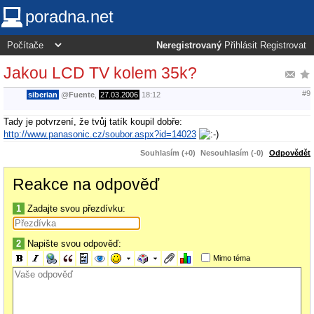
poradna.net
Neregistrovaný
Přihlásit
Registrovat
Jakou LCD TV kolem 35k?
#9
siberian
@
Fuente
,
27.03.2006
18:12
Tady je potvrzení, že tvůj tatík koupil dobře:
http://www.panasonic.cz/soubor.aspx?id=14023
Souhlasím (+0)
Nesouhlasím (-0)
Odpovědět
Reakce na odpověď
1
Zadajte svou přezdívku:
2
Napište svou odpověď:
Mimo téma