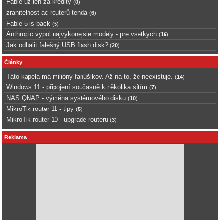
Fable uz len za kredity
(
0
)
zranitelnost ac routerů tenda
(
6
)
Fable 5 is back
(
5
)
Anthropic vypol najvykonejsie modely - pre vsetkych
(
16
)
Jak odhalit falešný USB flash disk?
(
20
)
Články
Táto kapela má milióny fanúšikov. Až na to, že neexistuje.
(
14
)
Windows 11 - připojení současně k několika sítím
(
7
)
NAS QNAP - výměna systémového disku
(
10
)
MikroTik router 11 - tipy
(
5
)
MikroTik router 10 - upgrade routeru
(
3
)
Reklama