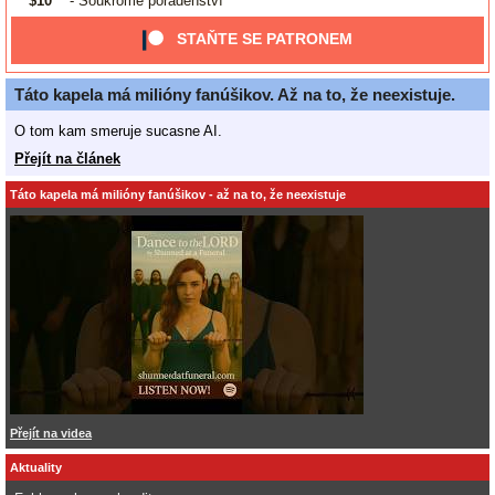
$10
- Soukromé poradenství
STAŇTE SE PATRONEM
Táto kapela má milióny fanúšikov. Až na to, že neexistuje.
O tom kam smeruje sucasne AI.
Přejít na článek
Táto kapela má milióny fanúšikov - až na to, že neexistuje
Přejít na videa
Aktuality