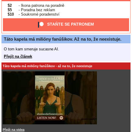
$2
- Ikona patrona na poradně
$5
- Poradna bez reklam
$10
- Soukromé poradenství
STAŇTE SE PATRONEM
Táto kapela má milióny fanúšikov. Až na to, že neexistuje.
O tom kam smeruje sucasne AI.
Přejít na článek
Táto kapela má milióny fanúšikov - až na to, že neexistuje
Přejít na videa