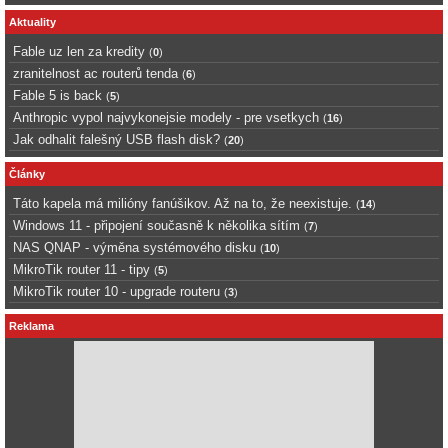
Aktuality
Fable uz len za kredity
(
0
)
zranitelnost ac routerů tenda
(
6
)
Fable 5 is back
(
5
)
Anthropic vypol najvykonejsie modely - pre vsetkych
(
16
)
Jak odhalit falešný USB flash disk?
(
20
)
Články
Táto kapela má milióny fanúšikov. Až na to, že neexistuje.
(
14
)
Windows 11 - připojení současně k několika sítím
(
7
)
NAS QNAP - výměna systémového disku
(
10
)
MikroTik router 11 - tipy
(
5
)
MikroTik router 10 - upgrade routeru
(
3
)
Reklama