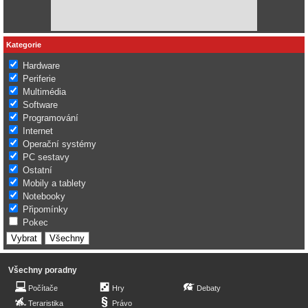
Kategorie
Hardware
Periferie
Multimédia
Software
Programování
Internet
Operační systémy
PC sestavy
Ostatní
Mobily a tablety
Notebooky
Připomínky
Pokec
Všechny poradny
Počítače
Hry
Debaty
Teraristika
Právo