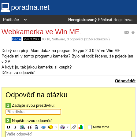
poradna.net
Neregistrovaný
Přihlásit
Registrovat
Webkamerka ve Win ME.
Beďa
,
29.03.2006
08:10
,
Software
, 3 odpovědi (2156 zobrazení)
Dobrý den přeji. Mám dotaz na program Skype 2.0.0.97 ve Win ME.
Pojede mi v tomto programu kamerka? Bylo mi totiž řečeno, že pojede jen
v XP.
A když jo, tak jakou kamerku si koupit?
Děkuji za odpověď.
Odpovědět
Odpověď na otázku
1
Zadajte svou přezdívku:
2
Napište svou odpověď:
Mimo téma