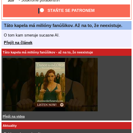
$10
- Soukromé poradenství
STAŇTE SE PATRONEM
Táto kapela má milióny fanúšikov. Až na to, že neexistuje.
O tom kam smeruje sucasne AI.
Přejít na článek
Táto kapela má milióny fanúšikov - až na to, že neexistuje
Přejít na videa
Aktuality