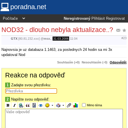
poradna.net
Neregistrovaný
Přihlásit
Registrovat
NOD32 - dlouho nebyla aktualizace..?
#23
GTX
[80.81.232.xxx]
@
msx.
,
31.03.2006
11:04
Najnovsia je uz databaza 1.1463, za poslednych 24 hodin sa mi 3x
updatoval Nod
Souhlasím (+0)
Nesouhlasím (-0)
Odpovědět
Reakce na odpověď
1
Zadajte svou přezdívku:
2
Napište svou odpověď:
Mimo téma