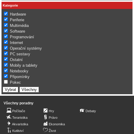
Kategorie
Hardware
Periferie
Multimédia
Software
Programování
Internet
Operační systémy
PC sestavy
Ostatní
Mobily a tablety
Notebooky
Připomínky
Pokec
Všechny poradny
Počítače
Hry
Debaty
Teraristika
Právo
Akvaristika
Ekonomika
Kutilství
Život