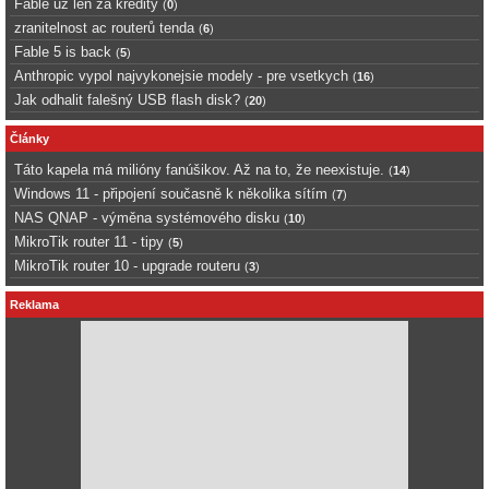
Fable uz len za kredity
(
0
)
zranitelnost ac routerů tenda
(
6
)
Fable 5 is back
(
5
)
Anthropic vypol najvykonejsie modely - pre vsetkych
(
16
)
Jak odhalit falešný USB flash disk?
(
20
)
Články
Táto kapela má milióny fanúšikov. Až na to, že neexistuje.
(
14
)
Windows 11 - připojení současně k několika sítím
(
7
)
NAS QNAP - výměna systémového disku
(
10
)
MikroTik router 11 - tipy
(
5
)
MikroTik router 10 - upgrade routeru
(
3
)
Reklama