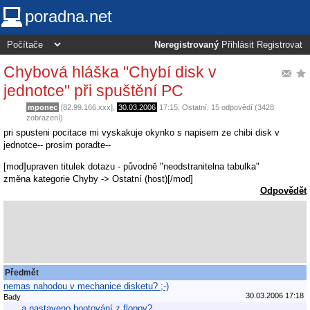
poradna.net
Neregistrovaný
Přihlásit
Registrovat
Chybová hláška "Chybí disk v
jednotce" při spuštění PC
mponec
[82.99.166.xxx],
30.03.2006
17:15
,
Ostatní
, 15 odpovědí (3428
zobrazení)
pri spusteni pocitace mi vyskakuje okynko s napisem ze chibi disk v
jednotce-- prosim poradte--
[mod]upraven titulek dotazu - původně "neodstranitelna tabulka"
změna kategorie Chyby -> Ostatní (host)[/mod]
Odpovědět
Předmět
nemas nahodou v mechanice disketu? ;-)
30.03.2006 17:18
Bady
... a nastaveno bootování z floppy?