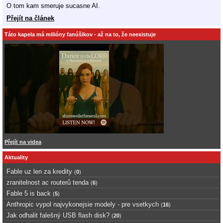
O tom kam smeruje sucasne AI.
Přejít na článek
Táto kapela má milióny fanúšikov - až na to, že neexistuje
Přejít na videa
Aktuality
Fable uz len za kredity
(
0
)
zranitelnost ac routerů tenda
(
6
)
Fable 5 is back
(
5
)
Anthropic vypol najvykonejsie modely - pre vsetkych
(
16
)
Jak odhalit falešný USB flash disk?
(
20
)