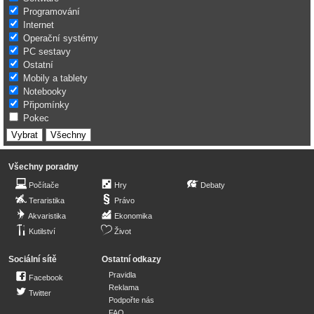
Programování
Internet
Operační systémy
PC sestavy
Ostatní
Mobily a tablety
Notebooky
Připomínky
Pokec
Všechny poradny
Počítače
Hry
Debaty
Teraristika
Právo
Akvaristika
Ekonomika
Kutilství
Život
Sociální sítě
Ostatní odkazy
Pravidla
Facebook
Reklama
Twitter
Podpořte nás
FAQ