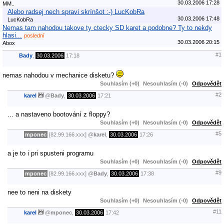
30.03.2006 17:28
MM..
Alebo radsej nech spravi skrínšot :-) LucKobRa
30.03.2006 17:48
LucKobRa
Nemas tam nahodou takove ty ctecky SD karet a podobne? Ty to nekdy
hlasi...
poslední
30.03.2006 20:15
Abox
#1
Bady
,
30.03.2006
17:18
nemas nahodou v mechanice disketu?
Souhlasím (+0)
Nesouhlasím (-0)
Odpovědět
#2
karel
@
Bady
,
30.03.2006
17:21
... a nastaveno bootování z floppy?
Souhlasím (+0)
Nesouhlasím (-0)
Odpovědět
#5
mponec
[82.99.166.xxx]
@
karel
,
30.03.2006
17:26
a je to i pri spusteni programu
Souhlasím (+0)
Nesouhlasím (-0)
Odpovědět
#9
mponec
[82.99.166.xxx]
@
Bady
,
30.03.2006
17:38
nee to neni na diskety
Souhlasím (+0)
Nesouhlasím (-0)
Odpovědět
#11
karel
@
mponec
,
30.03.2006
17:42