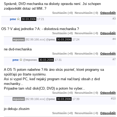
Správně, DVD mechanika na diskety opravdu není. Jsi schopen
zodpovědět dotaz od MM..?
Souhlasím (+0)
Nesouhlasím (-0)
Odpovědět
#3
pme
,
30.03.2006
17:21
OS ? V akej jednotke ? A: - disketová mechanika ?
Souhlasím (+0)
Nesouhlasím (-0)
Odpovědět
#4
mponec
[82.99.166.xxx]
@
pme
,
30.03.2006
17:24
ne dvd-mechanika
Souhlasím (+0)
Nesouhlasím (-0)
Odpovědět
#7
pme
@
mponec
,
30.03.2006
17:31
A OS Ti potom nabehne ? Ak áno skús pozrieť, ktoré programy sa
spúšťajú po štarte systému.
Asi si vypol PC, keď nejaký program mal načítaný obsah z dvd
mechaniky...
Prípadne tam vlož disk(CD, DVD) a potom ho vyber...
Souhlasím (+0)
Nesouhlasím (-0)
Odpovědět
#10
mponec
[82.99.166.xxx]
@
pme
,
30.03.2006
17:39
jo dekuju zkusim
Souhlasím (+0)
Nesouhlasím (-0)
Odpovědět