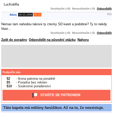
LucKobRa
Souhlasím (+0)
Nesouhlasím (-0)
Odpovědět
#15
Abox
,
30.03.2006
20:15
Nemas tam nahodou takove ty ctecky SD karet a podobne? Ty to nekdy
hlasi...
Souhlasím (+0)
Nesouhlasím (-0)
Odpovědět
Zpět do poradny
Odpovědět na původní otázku
Nahoru
Podpořte nás
$2
- Ikona patrona na poradně
$5
- Poradna bez reklam
$10
- Soukromé poradenství
STAŇTE SE PATRONEM
Táto kapela má milióny fanúšikov. Až na to, že neexistuje.