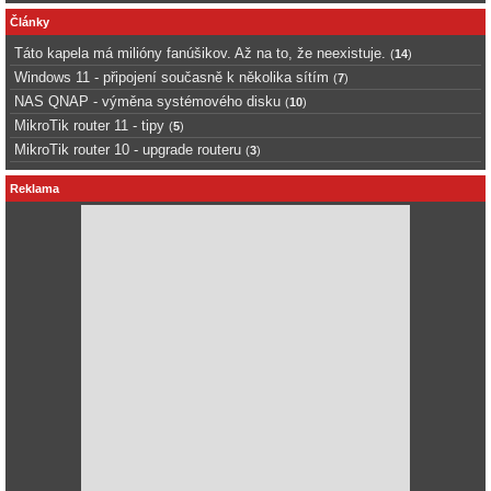
Články
Táto kapela má milióny fanúšikov. Až na to, že neexistuje.
(
14
)
Windows 11 - připojení současně k několika sítím
(
7
)
NAS QNAP - výměna systémového disku
(
10
)
MikroTik router 11 - tipy
(
5
)
MikroTik router 10 - upgrade routeru
(
3
)
Reklama