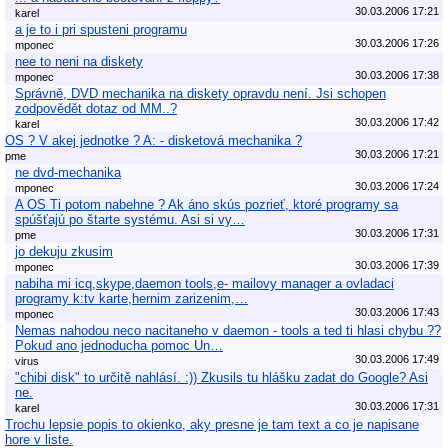
30.03.2006 17:21
karel
a je to i pri spusteni programu
30.03.2006 17:26
mponec
nee to neni na diskety
30.03.2006 17:38
mponec
Správně, DVD mechanika na diskety opravdu není. Jsi schopen
zodpovědět dotaz od MM..?
30.03.2006 17:42
karel
OS ? V akej jednotke ? A: - disketová mechanika ?
30.03.2006 17:21
pme
ne dvd-mechanika
30.03.2006 17:24
mponec
A OS Ti potom nabehne ? Ak áno skús pozrieť, ktoré programy sa
spúšťajú po štarte systému. Asi si vy…
30.03.2006 17:31
pme
jo dekuju zkusim
30.03.2006 17:39
mponec
nabiha mi icq,skype,daemon tools,e- mailovy manager a ovladaci
programy k:tv karte,hernim zarizenim,…
30.03.2006 17:43
mponec
Nemas nahodou neco nacitaneho v daemon - tools a ted ti hlasi chybu ??
Pokud ano jednoducha pomoc Un…
30.03.2006 17:49
virus
"chibi disk" to určitě nahlásí. :)) Zkusils tu hlášku zadat do Google? Asi
ne.
30.03.2006 17:31
karel
Trochu lepsie popis to okienko, aky presne je tam text a co je napisane
hore v liste.