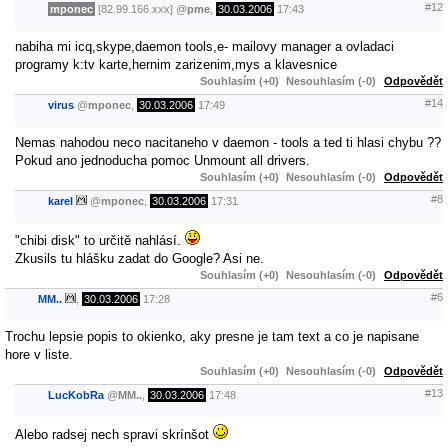
#12
mponec
[82.99.166.xxx]
@
pme
,
30.03.2006
17:43
nabiha mi icq,skype,daemon tools,e- mailovy manager a ovladaci
programy k:tv karte,hernim zarizenim,mys a klavesnice
Souhlasím (+0)
Nesouhlasím (-0)
Odpovědět
#14
virus
@
mponec
,
30.03.2006
17:49
Nemas nahodou neco nacitaneho v daemon - tools a ted ti hlasi chybu ??
Pokud ano jednoducha pomoc Unmount all drivers.
Souhlasím (+0)
Nesouhlasím (-0)
Odpovědět
#8
karel
@
mponec
,
30.03.2006
17:31
"chibi disk" to určitě nahlásí.
Zkusils tu hlášku zadat do Google? Asi ne.
Souhlasím (+0)
Nesouhlasím (-0)
Odpovědět
#6
MM..
,
30.03.2006
17:28
Trochu lepsie popis to okienko, aky presne je tam text a co je napisane
hore v liste.
Souhlasím (+0)
Nesouhlasím (-0)
Odpovědět
#13
LucKobRa
@
MM..
,
30.03.2006
17:48
Alebo radsej nech spravi skrínšot