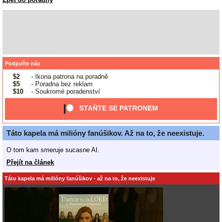
Podpořte nás
$2
- Ikona patrona na poradně
$5
- Poradna bez reklam
$10
- Soukromé poradenství
STAŇTE SE PATRONEM
Táto kapela má milióny fanúšikov. Až na to, že neexistuje.
O tom kam smeruje sucasne AI.
Přejít na článek
Táto kapela má milióny fanúšikov - až na to, že neexistuje