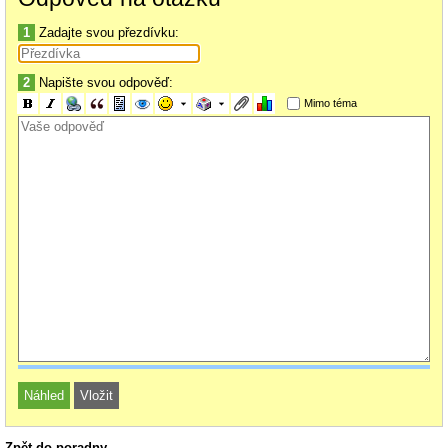
1
Zadajte svou přezdívku:
2
Napište svou odpověď:
Mimo téma
Zpět do poradny