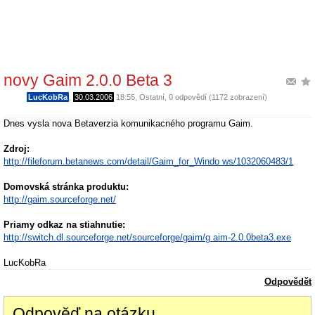
novy Gaim 2.0.0 Beta 3
LucKobRa
,
30.03.2006
18:55
,
Ostatní
, 0 odpovědí (1172 zobrazení)
Dnes vysla nova Betaverzia komunikacného programu Gaim.
Zdroj:
http://fileforum.betanews.com/detail/Gaim_for_Windo ws/1032060483/1
Domovská stránka produktu:
http://gaim.sourceforge.net/
Priamy odkaz na stiahnutie:
http://switch.dl.sourceforge.net/sourceforge/gaim/g aim-2.0.0beta3.exe
LucKobRa
Odpovědět
Odpověď na otázku