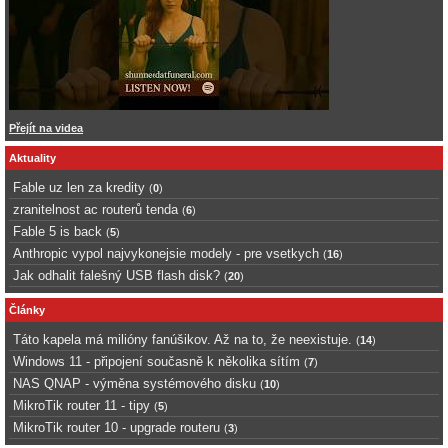
Přejít na videa
Aktuality
Fable uz len za kredity
(
0
)
zranitelnost ac routerů tenda
(
6
)
Fable 5 is back
(
5
)
Anthropic vypol najvykonejsie modely - pre vsetkych
(
16
)
Jak odhalit falešný USB flash disk?
(
20
)
Články
Táto kapela má milióny fanúšikov. Až na to, že neexistuje.
(
14
)
Windows 11 - připojení současně k několika sítím
(
7
)
NAS QNAP - výměna systémového disku
(
10
)
MikroTik router 11 - tipy
(
5
)
MikroTik router 10 - upgrade routeru
(
3
)