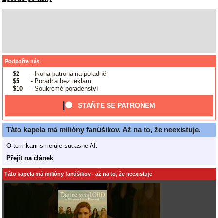
Podpořte nás
$2
- Ikona patrona na poradně
$5
- Poradna bez reklam
$10
- Soukromé poradenství
STAŇTE SE PATRONEM
Táto kapela má milióny fanúšikov. Až na to, že neexistuje.
O tom kam smeruje sucasne AI.
Přejít na článek
Táto kapela má milióny fanúšikov - až na to, že neexistuje