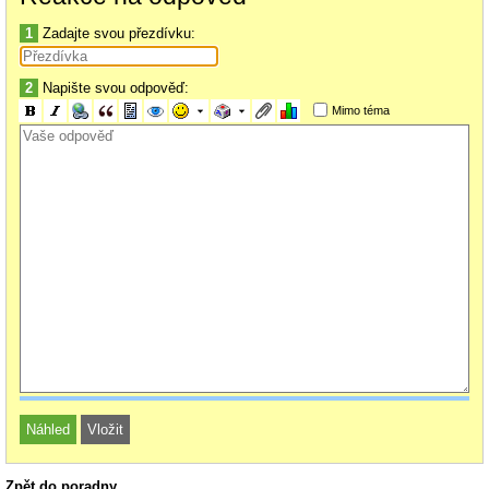
1
Zadajte svou přezdívku:
2
Napište svou odpověď:
Mimo téma
Zpět do poradny