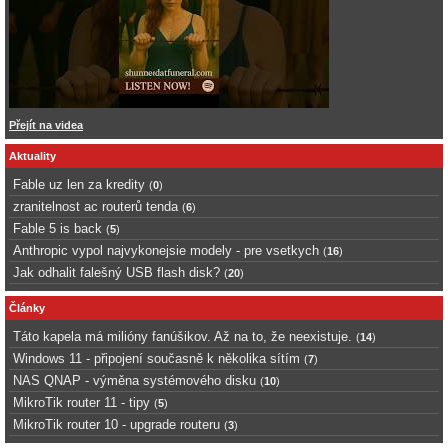
Přejít na videa
Aktuality
Fable uz len za kredity
(
0
)
zranitelnost ac routerů tenda
(
6
)
Fable 5 is back
(
5
)
Anthropic vypol najvykonejsie modely - pre vsetkych
(
16
)
Jak odhalit falešný USB flash disk?
(
20
)
Články
Táto kapela má milióny fanúšikov. Až na to, že neexistuje.
(
14
)
Windows 11 - připojení současně k několika sítím
(
7
)
NAS QNAP - výměna systémového disku
(
10
)
MikroTik router 11 - tipy
(
5
)
MikroTik router 10 - upgrade routeru
(
3
)