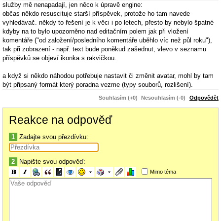
služby mě nenapadají, jen něco k úpravě engine:
občas někdo resuscituje starší příspěvek, protože ho tam navede
vyhledávač. někdy to řešení je k věci i po letech, přesto by nebylo špatné
kdyby na to bylo upozorněno nad editačním polem jak při vložení
komentáře ("od založení/posledního komentáře uběhlo víc než půl roku"),
tak při zobrazení - např. text bude poněkud zašednut, vlevo v seznamu
příspěvků se objeví ikonka s rakvičkou.
a když si někdo náhodou potřebuje nastavit či změnit avatar, mohl by tam
být připsaný formát který poradna vezme (typy souborů, rozlišení).
Souhlasím (+0)
Nesouhlasím (-0)
Odpovědět
Reakce na odpověď
1
Zadajte svou přezdívku:
2
Napište svou odpověď:
Mimo téma