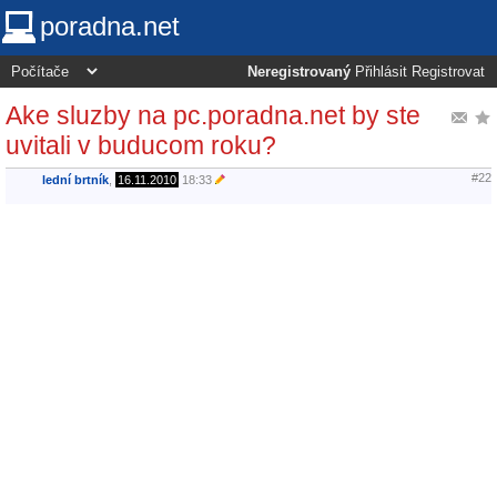
poradna.net
Neregistrovaný
Přihlásit
Registrovat
Ake sluzby na pc.poradna.net by ste
uvitali v buducom roku?
#22
lední brtník
,
16.11.2010
18:33