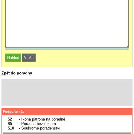
Zpět do poradny
Podpořte nás
$2
- Ikona patrona na poradně
$5
- Poradna bez reklam
$10
- Soukromé poradenství