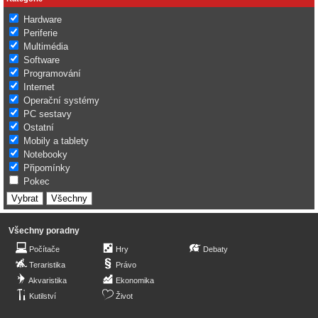
Hardware
Periferie
Multimédia
Software
Programování
Internet
Operační systémy
PC sestavy
Ostatní
Mobily a tablety
Notebooky
Připomínky
Pokec
Všechny poradny
Počítače
Hry
Debaty
Teraristika
Právo
Akvaristika
Ekonomika
Kutilství
Život