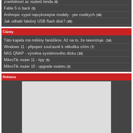
zranitelnost ac routerů tenda
(
6
)
Fable 5 is back
(
5
)
Anthropic vypol najvykonejsie modely - pre vsetkych
(
16
)
Jak odhalit falešný USB flash disk?
(
20
)
Články
Táto kapela má milióny fanúšikov. Až na to, že neexistuje.
(
14
)
Windows 11 - připojení současně k několika sítím
(
7
)
NAS QNAP - výměna systémového disku
(
10
)
MikroTik router 11 - tipy
(
5
)
MikroTik router 10 - upgrade routeru
(
3
)
Reklama