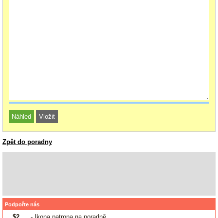
Zpět do poradny
Podpořte nás
$2
- Ikona patrona na poradně