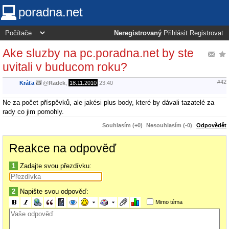
poradna.net
Neregistrovaný
Přihlásit
Registrovat
Ake sluzby na pc.poradna.net by ste
uvitali v buducom roku?
#42
Kráťa
@
Radek
,
18.11.2010
23:40
Ne za počet příspěvků, ale jakési plus body, které by dávali tazatelé za
rady co jim pomohly.
Souhlasím (+0)
Nesouhlasím (-0)
Odpovědět
Reakce na odpověď
1
Zadajte svou přezdívku:
2
Napište svou odpověď:
Mimo téma