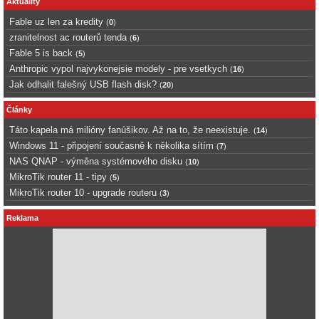
Aktuality
Fable uz len za kredity
(
0
)
zranitelnost ac routerů tenda
(
6
)
Fable 5 is back
(
5
)
Anthropic vypol najvykonejsie modely - pre vsetkych
(
16
)
Jak odhalit falešný USB flash disk?
(
20
)
Články
Táto kapela má milióny fanúšikov. Až na to, že neexistuje.
(
14
)
Windows 11 - připojení současně k několika sítím
(
7
)
NAS QNAP - výměna systémového disku
(
10
)
MikroTik router 11 - tipy
(
5
)
MikroTik router 10 - upgrade routeru
(
3
)
Reklama