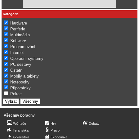
Kategorie
Hardware
Periferie
Multimédia
Software
Programování
Internet
Operační systémy
PC sestavy
Ostatní
Mobily a tablety
Notebooky
Připomínky
Pokec
Všechny poradny
Počítače
Hry
Debaty
Teraristika
Právo
Akvaristika
Ekonomika