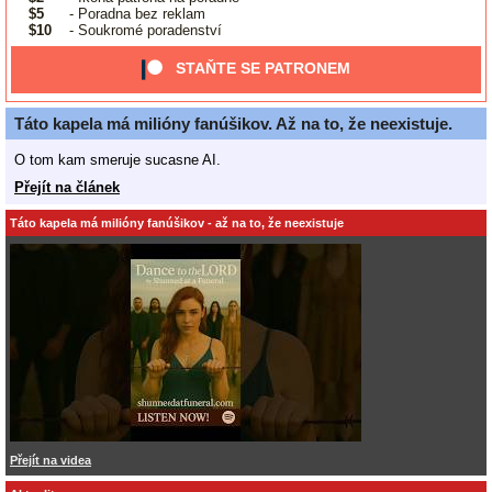
$5
- Poradna bez reklam
$10
- Soukromé poradenství
STAŇTE SE PATRONEM
Táto kapela má milióny fanúšikov. Až na to, že neexistuje.
O tom kam smeruje sucasne AI.
Přejít na článek
Táto kapela má milióny fanúšikov - až na to, že neexistuje
Přejít na videa