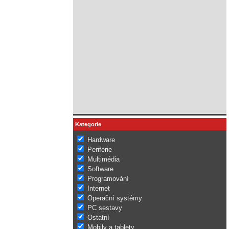
Kategorie
Hardware
Periferie
Multimédia
Software
Programování
Internet
Operační systémy
PC sestavy
Ostatní
Mobily a tablety