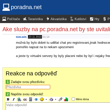
poradna.net
Počítače
Teraristika
Akvaristika
Kutilství
Hry
P
Ake sluzby na pc.poradna.net by ste uvita
tom.win
,
23.11.2010
01:14
možná by bylo dobré tu udělat chat pro registrovani,jinak hodnoce
pomohlo napsat na to nekam upozorneni
a jeste ty virtualni servery by byly placeni nebo by byl i nejaky f
Reakce na odpověď
1
Zadajte svou přezdívku:
2
Napište svou odpověď:
Mimo téma