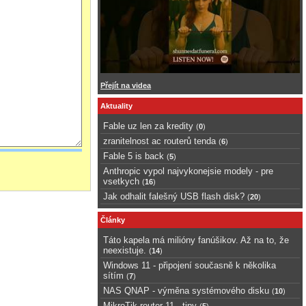
Přejít na videa
Aktuality
Fable uz len za kredity
(
0
)
zranitelnost ac routerů tenda
(
6
)
Fable 5 is back
(
5
)
Anthropic vypol najvykonejsie modely - pre
vsetkych
(
16
)
Jak odhalit falešný USB flash disk?
(
20
)
Články
Táto kapela má milióny fanúšikov. Až na to, že
neexistuje.
(
14
)
Windows 11 - připojení současně k několika
sítím
(
7
)
NAS QNAP - výměna systémového disku
(
10
)
MikroTik router 11 - tipy
(
5
)