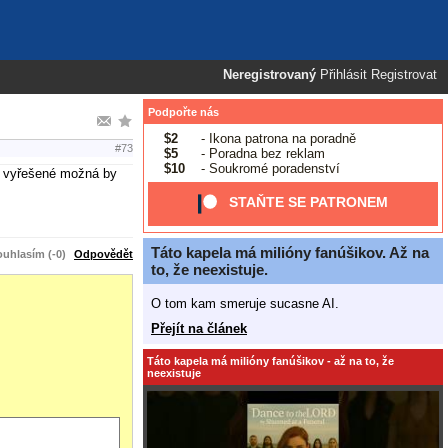
Neregistrovaný
Přihlásit
Registrovat
Podpořte nás
$2
- Ikona patrona na poradně
#73
$5
- Poradna bez reklam
$10
- Soukromé poradenství
za vyřešené možná by
STAŇTE SE PATRONEM
Táto kapela má milióny fanúšikov. Až na
uhlasím (-0)
Odpovědět
to, že neexistuje.
O tom kam smeruje sucasne AI.
Přejít na článek
Táto kapela má milióny fanúšikov - až na to, že
neexistuje