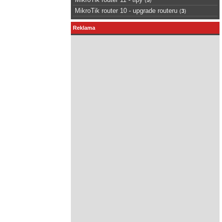
MikroTik router 10 - upgrade routeru
(
3
)
Reklama