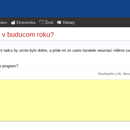
rávo
Ekonomika
Život
Debaty
li v buducom roku?
ni radcu by urcite bylo dobre, a pride mi ze casto tazatele neoznaci vlákno 
ree program?
Souhlasím (+0)
Neso