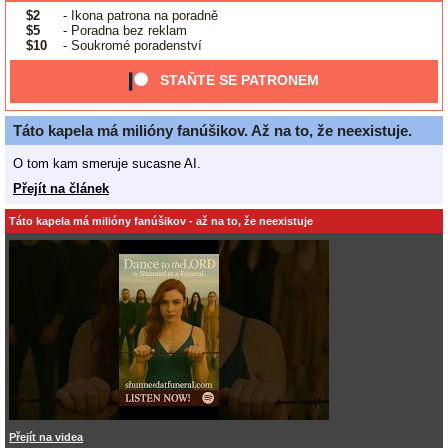
$2
- Ikona patrona na poradně
$5
- Poradna bez reklam
$10
- Soukromé poradenství
STAŇTE SE PATRONEM
Táto kapela má milióny fanúšikov. Až na to, že neexistuje.
O tom kam smeruje sucasne AI.
Přejít na článek
Táto kapela má milióny fanúšikov - až na to, že neexistuje
Přejít na videa