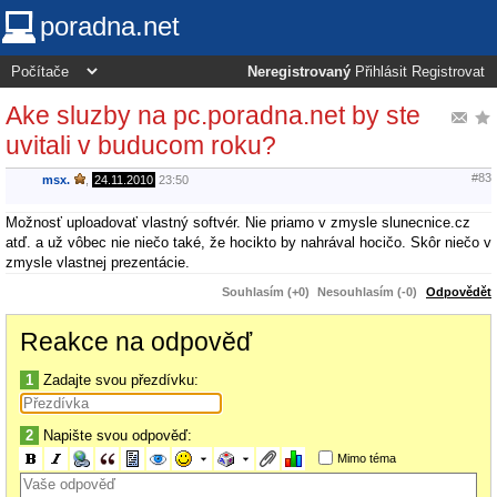
poradna.net
Neregistrovaný
Přihlásit
Registrovat
Ake sluzby na pc.poradna.net by ste
uvitali v buducom roku?
#83
msx.
,
24.11.2010
23:50
Možnosť uploadovať vlastný softvér. Nie priamo v zmysle slunecnice.cz
atď. a už vôbec nie niečo také, že hocikto by nahrával hocičo. Skôr niečo v
zmysle vlastnej prezentácie.
Souhlasím (+0)
Nesouhlasím (-0)
Odpovědět
Reakce na odpověď
1
Zadajte svou přezdívku:
2
Napište svou odpověď:
Mimo téma