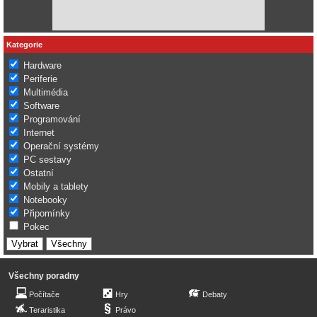
Kategorie
Hardware
Periferie
Multimédia
Software
Programování
Internet
Operační systémy
PC sestavy
Ostatní
Mobily a tablety
Notebooky
Připomínky
Pokec
Všechny poradny
Počítače
Hry
Debaty
Teraristika
Právo