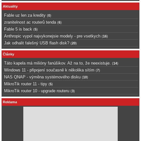
Aktuality
Fable uz len za kredity
(
0
)
zranitelnost ac routerů tenda
(
6
)
Fable 5 is back
(
5
)
Anthropic vypol najvykonejsie modely - pre vsetkych
(
16
)
Jak odhalit falešný USB flash disk?
(
20
)
Články
Táto kapela má milióny fanúšikov. Až na to, že neexistuje.
(
14
)
Windows 11 - připojení současně k několika sítím
(
7
)
NAS QNAP - výměna systémového disku
(
10
)
MikroTik router 11 - tipy
(
5
)
MikroTik router 10 - upgrade routeru
(
3
)
Reklama