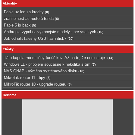
Aktuality
Fable uz len za kredity
(
0
)
zranitelnost ac routerů tenda
(
6
)
Fable 5 is back
(
5
)
Anthropic vypol najvykonejsie modely - pre vsetkych
(
16
)
Jak odhalit falešný USB flash disk?
(
20
)
Články
Táto kapela má milióny fanúšikov. Až na to, že neexistuje.
(
14
)
Windows 11 - připojení současně k několika sítím
(
7
)
NAS QNAP - výměna systémového disku
(
10
)
MikroTik router 11 - tipy
(
5
)
MikroTik router 10 - upgrade routeru
(
3
)
Reklama