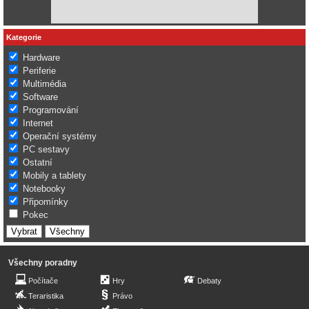
Kategorie
Hardware
Periferie
Multimédia
Software
Programování
Internet
Operační systémy
PC sestavy
Ostatní
Mobily a tablety
Notebooky
Připomínky
Pokec
Všechny poradny
Počítače
Hry
Debaty
Teraristika
Právo