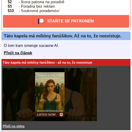
$2
- Ikona patrona na poradně
$5
- Poradna bez reklam
$10
- Soukromé poradenství
STAŇTE SE PATRONEM
Táto kapela má milióny fanúšikov. Až na to, že neexistuje.
O tom kam smeruje sucasne AI.
Přejít na článek
Táto kapela má milióny fanúšikov - až na to, že neexistuje
Přejít na videa