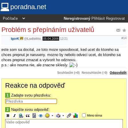
poradna.net
Neregistrovaný
Přihlásit
Registrovat
Problém s přepínáním uživatelů
#14
IgorK
@
Ludivitto
,
05.04.2006
12:21
este som sa docital, ze toto moze sposobovat, ked ucet do ktoreho sa
chces prepnut je naruseny. mozno by nebolo odveci ucet, do ktoreho sa
chces prepnut zmazat a vytvorit ho odznovu.
p.s.: ako nouma nie, ale znacne sklesly.
Souhlasím (+0)
Nesouhlasím (-0)
Odpovědět
Reakce na odpověď
1
Zadajte svou přezdívku:
2
Napište svou odpověď:
Mimo téma