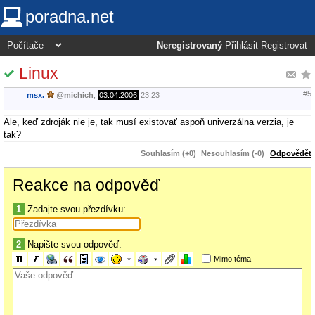
poradna.net
Neregistrovaný
Přihlásit
Registrovat
Linux
#5
msx.
@
michich
,
03.04.2006
23:23
Ale, keď zdroják nie je, tak musí existovať aspoň univerzálna verzia, je
tak?
Souhlasím (+0)
Nesouhlasím (-0)
Odpovědět
Reakce na odpověď
1
Zadajte svou přezdívku:
2
Napište svou odpověď:
Mimo téma