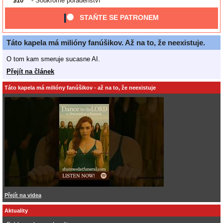
$10
- Soukromé poradenství
STAŇTE SE PATRONEM
Táto kapela má milióny fanúšikov. Až na to, že neexistuje.
O tom kam smeruje sucasne AI.
Přejít na článek
Táto kapela má milióny fanúšikov - až na to, že neexistuje
Přejít na videa
Aktuality