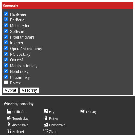
Kategorie
Hardware
Periferie
Multimédia
Software
Programování
Internet
Operační systémy
PC sestavy
Ostatní
Mobily a tablety
Notebooky
Připomínky
Pokec
Všechny poradny
Počítače
Hry
Debaty
Teraristika
Právo
Akvaristika
Ekonomika
Kutilství
Život