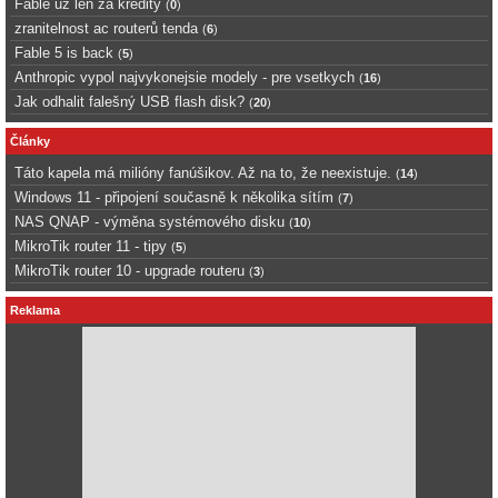
Fable uz len za kredity
(
0
)
zranitelnost ac routerů tenda
(
6
)
Fable 5 is back
(
5
)
Anthropic vypol najvykonejsie modely - pre vsetkych
(
16
)
Jak odhalit falešný USB flash disk?
(
20
)
Články
Táto kapela má milióny fanúšikov. Až na to, že neexistuje.
(
14
)
Windows 11 - připojení současně k několika sítím
(
7
)
NAS QNAP - výměna systémového disku
(
10
)
MikroTik router 11 - tipy
(
5
)
MikroTik router 10 - upgrade routeru
(
3
)
Reklama