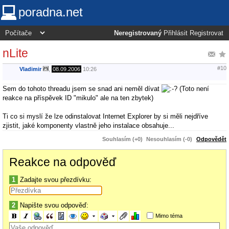
poradna.net
Neregistrovaný
Přihlásit
Registrovat
nLite
#10
Vladimir
,
08.09.2006
10:26
Sem do tohoto threadu jsem se snad ani neměl dívat
(Toto není
reakce na příspěvek ID "mikulo" ale na ten zbytek)
Ti co si myslí že lze odinstalovat Internet Explorer by si měli nejdříve
zjistit, jaké komponenty vlastně jeho instalace obsahuje...
Souhlasím (+0)
Nesouhlasím (-0)
Odpovědět
Reakce na odpověď
1
Zadajte svou přezdívku:
2
Napište svou odpověď:
Mimo téma