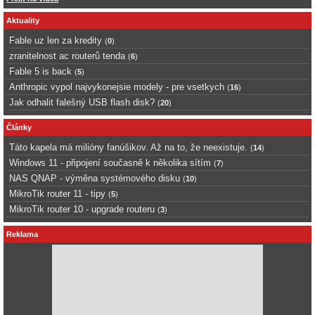
Aktuality
Fable uz len za kredity
(
0
)
zranitelnost ac routerů tenda
(
6
)
Fable 5 is back
(
5
)
Anthropic vypol najvykonejsie modely - pre vsetkych
(
16
)
Jak odhalit falešný USB flash disk?
(
20
)
Články
Táto kapela má milióny fanúšikov. Až na to, že neexistuje.
(
14
)
Windows 11 - připojení současně k několika sítím
(
7
)
NAS QNAP - výměna systémového disku
(
10
)
MikroTik router 11 - tipy
(
5
)
MikroTik router 10 - upgrade routeru
(
3
)
Reklama