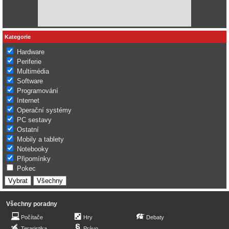
Kategorie
Hardware
Periferie
Multimédia
Software
Programování
Internet
Operační systémy
PC sestavy
Ostatní
Mobily a tablety
Notebooky
Připomínky
Pokec
Všechny poradny
Počítače
Hry
Debaty
Teraristika
Právo