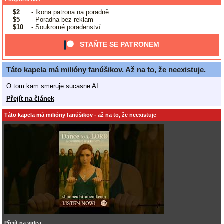
$2
- Ikona patrona na poradně
$5
- Poradna bez reklam
$10
- Soukromé poradenství
STAŇTE SE PATRONEM
Táto kapela má milióny fanúšikov. Až na to, že neexistuje.
O tom kam smeruje sucasne AI.
Přejít na článek
Táto kapela má milióny fanúšikov - až na to, že neexistuje
Přejít na videa