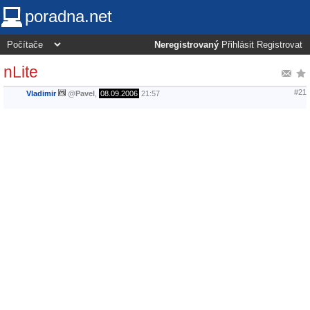
poradna.net
Neregistrovaný
Přihlásit
Registrovat
nLite
#21
Vladimir
@
Pavel
,
08.09.2006
21:57