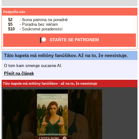
Podpořte nás
$2
- Ikona patrona na poradně
$5
- Poradna bez reklam
$10
- Soukromé poradenství
STAŇTE SE PATRONEM
Táto kapela má milióny fanúšikov. Až na to, že neexistuje.
O tom kam smeruje sucasne AI.
Přejít na článek
Táto kapela má milióny fanúšikov - až na to, že neexistuje