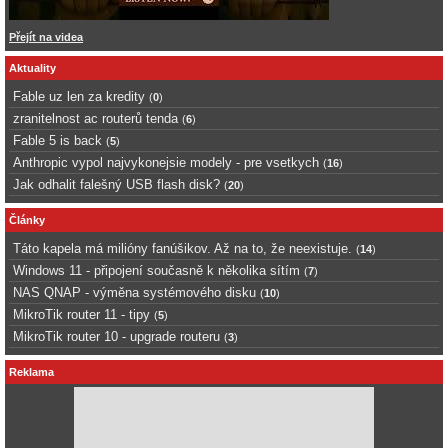
Přejít na videa
Aktuality
Fable uz len za kredity
(
0
)
zranitelnost ac routerů tenda
(
6
)
Fable 5 is back
(
5
)
Anthropic vypol najvykonejsie modely - pre vsetkych
(
16
)
Jak odhalit falešný USB flash disk?
(
20
)
Články
Táto kapela má milióny fanúšikov. Až na to, že neexistuje.
(
14
)
Windows 11 - připojení současně k několika sítím
(
7
)
NAS QNAP - výměna systémového disku
(
10
)
MikroTik router 11 - tipy
(
5
)
MikroTik router 10 - upgrade routeru
(
3
)
Reklama