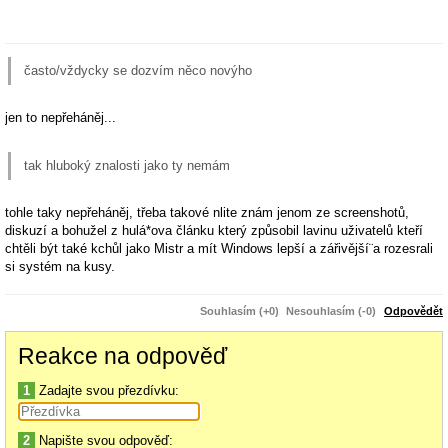
často/vždycky se dozvím něco novýho
jen to nepřeháněj...
tak hluboký znalosti jako ty nemám
tohle taky nepřeháněj, třeba takové nlite znám jenom ze screenshotů,
diskuzí a bohužel z hulá*ova článku který způsobil lavinu uživatelů kteří
chtěli být také kchůl jako Mistr a mít Windows lepší a zářivější¨a rozesrali
si systém na kusy.
Jádro je naprosto správný výraz a je docel možné že to odstraní celý
Souhlasím (+0)
Nesouhlasím (-0)
Odpovědět
Trident. Nicméně tím se rozbije půlka GUI nástrojů ve Windows, proto
spíše předpokládám že to odstraní jen něco. Pokud nefunguje jen něco, typ
Reakce na odpověď
uživatele "všechno jen ne Microsoft a především ne IE" (kterého
předpokládám jako primárního uživatele nlite) se tetelí blahem, protože vidí
1
Zadajte svou přezdívku:
že to "odinstalování" funguje...
hezký víkend i tobě
2
Napište svou odpověď: