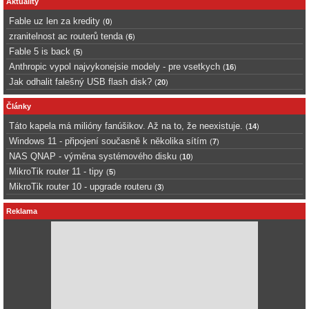
Aktuality
Fable uz len za kredity
(
0
)
zranitelnost ac routerů tenda
(
6
)
Fable 5 is back
(
5
)
Anthropic vypol najvykonejsie modely - pre vsetkych
(
16
)
Jak odhalit falešný USB flash disk?
(
20
)
Články
Táto kapela má milióny fanúšikov. Až na to, že neexistuje.
(
14
)
Windows 11 - připojení současně k několika sítím
(
7
)
NAS QNAP - výměna systémového disku
(
10
)
MikroTik router 11 - tipy
(
5
)
MikroTik router 10 - upgrade routeru
(
3
)
Reklama