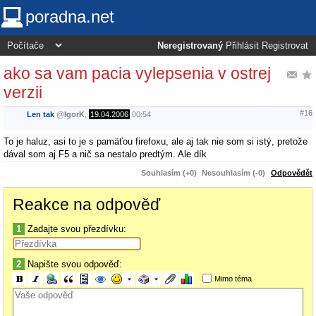
poradna.net
Neregistrovaný
Přihlásit
Registrovat
ako sa vam pacia vylepsenia v ostrej
verzii
#16
Len tak
@
IgorK
,
19.04.2006
00:54
To je haluz, asi to je s pamäťou firefoxu, ale aj tak nie som si istý, pretože
dával som aj F5 a nič sa nestalo predtým. Ale dík
Souhlasím (+0)
Nesouhlasím (-0)
Odpovědět
Reakce na odpověď
1
Zadajte svou přezdívku:
2
Napište svou odpověď:
Mimo téma