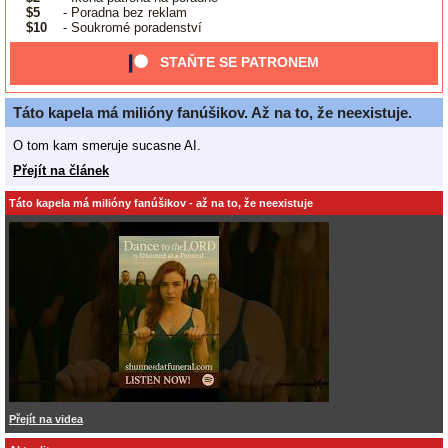
$5
- Poradna bez reklam
$10
- Soukromé poradenství
STAŇTE SE PATRONEM
Táto kapela má milióny fanúšikov. Až na to, že neexistuje.
O tom kam smeruje sucasne AI.
Přejít na článek
Táto kapela má milióny fanúšikov - až na to, že neexistuje
Přejít na videa