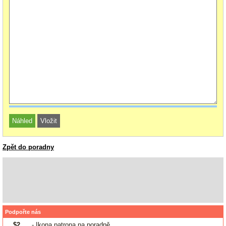
Zpět do poradny
Podpořte nás
$2
- Ikona patrona na poradně