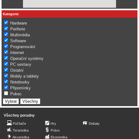
Kategorie
Hardware
Periferie
Multimédia
Software
Programování
Internet
Operační systémy
PC sestavy
Ostatní
Mobily a tablety
Notebooky
Připomínky
Pokec
Všechny poradny
Počítače
Hry
Debaty
Teraristika
Právo
Akvaristika
Ekonomika