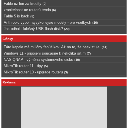
Fable uz len za kredity
(
0
)
zranitelnost ac routerů tenda
(
6
)
Fable 5 is back
(
5
)
Anthropic vypol najvykonejsie modely - pre vsetkych
(
16
)
Jak odhalit falešný USB flash disk?
(
20
)
Články
Táto kapela má milióny fanúšikov. Až na to, že neexistuje.
(
14
)
Windows 11 - připojení současně k několika sítím
(
7
)
NAS QNAP - výměna systémového disku
(
10
)
MikroTik router 11 - tipy
(
5
)
MikroTik router 10 - upgrade routeru
(
3
)
Reklama