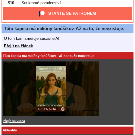
$10
- Soukromé poradenství
STAŇTE SE PATRONEM
Táto kapela má milióny fanúšikov. Až na to, že neexistuje.
O tom kam smeruje sucasne AI.
Přejít na článek
Táto kapela má milióny fanúšikov - až na to, že neexistuje
Přejít na videa
Aktuality