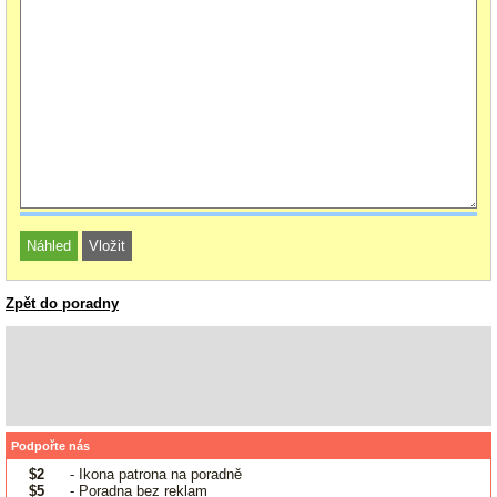
Zpět do poradny
Podpořte nás
$2
- Ikona patrona na poradně
$5
- Poradna bez reklam