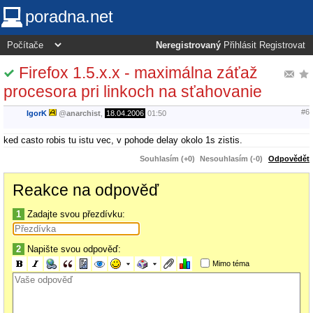
poradna.net
Neregistrovaný
Přihlásit
Registrovat
Firefox 1.5.x.x - maximálna záťaž
procesora pri linkoch na sťahovanie
#6
IgorK
@
anarchist
,
18.04.2006
01:50
ked casto robis tu istu vec, v pohode delay okolo 1s zistis.
Souhlasím (+0)
Nesouhlasím (-0)
Odpovědět
Reakce na odpověď
1
Zadajte svou přezdívku:
2
Napište svou odpověď:
Mimo téma