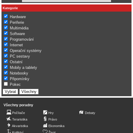
Kategorie
Hardware
Periferie
Multimédia
Software
Programování
Internet
Operační systémy
PC sestavy
Ostatní
Mobily a tablety
Notebooky
Připomínky
Pokec
Všechny poradny
Počítače
Hry
Debaty
Teraristika
Právo
Akvaristika
Ekonomika
Kutilství
Život