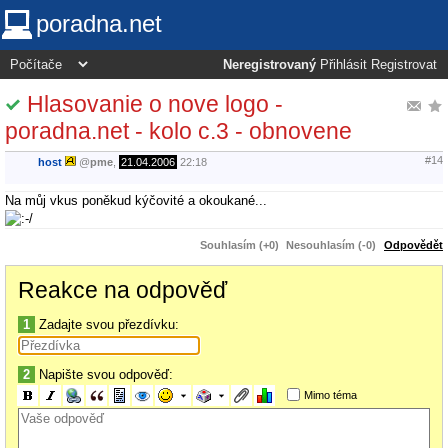
poradna.net
Neregistrovaný
Přihlásit
Registrovat
Hlasovanie o nove logo -
poradna.net - kolo c.3 - obnovene
#14
host
@
pme
,
21.04.2006
22:18
Na můj vkus poněkud kýčovité a okoukané...
Souhlasím (+0)
Nesouhlasím (-0)
Odpovědět
Reakce na odpověď
1
Zadajte svou přezdívku:
2
Napište svou odpověď:
Mimo téma