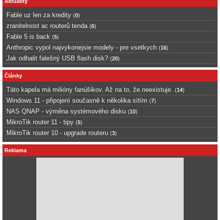
Aktuality
Fable uz len za kredity
(
0
)
zranitelnost ac routerů tenda
(
6
)
Fable 5 is back
(
5
)
Anthropic vypol najvykonejsie modely - pre vsetkych
(
16
)
Jak odhalit falešný USB flash disk?
(
20
)
Články
Táto kapela má milióny fanúšikov. Až na to, že neexistuje.
(
14
)
Windows 11 - připojení současně k několika sítím
(
7
)
NAS QNAP - výměna systémového disku
(
10
)
MikroTik router 11 - tipy
(
5
)
MikroTik router 10 - upgrade routeru
(
3
)
Reklama