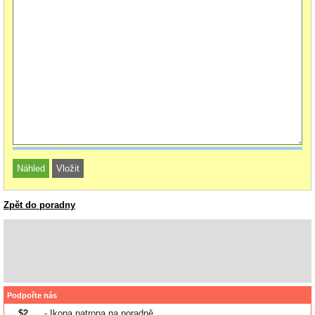
Zpět do poradny
Podpořte nás
$2
- Ikona patrona na poradně