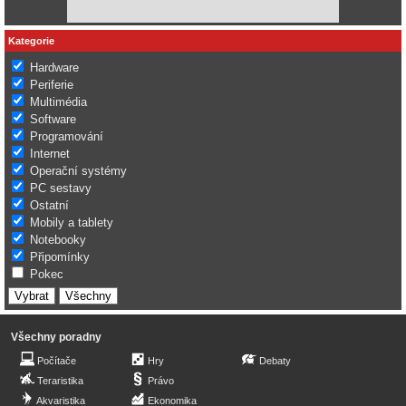
Kategorie
Hardware
Periferie
Multimédia
Software
Programování
Internet
Operační systémy
PC sestavy
Ostatní
Mobily a tablety
Notebooky
Připomínky
Pokec
Všechny poradny
Počítače
Hry
Debaty
Teraristika
Právo
Akvaristika
Ekonomika