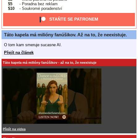
$5
- Poradna bez reklam
$10
- Soukromé poradenství
STAŇTE SE PATRONEM
Táto kapela má milióny fanúšikov. Až na to, že neexistuje.
O tom kam smeruje sucasne AI.
Přejít na článek
Táto kapela má milióny fanúšikov - až na to, že neexistuje
Přejít na videa