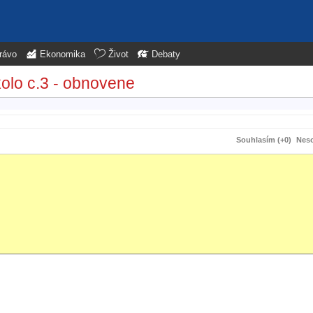
rávo
Ekonomika
Život
Debaty
kolo c.3 - obnovene
Souhlasím (+0)
Neso