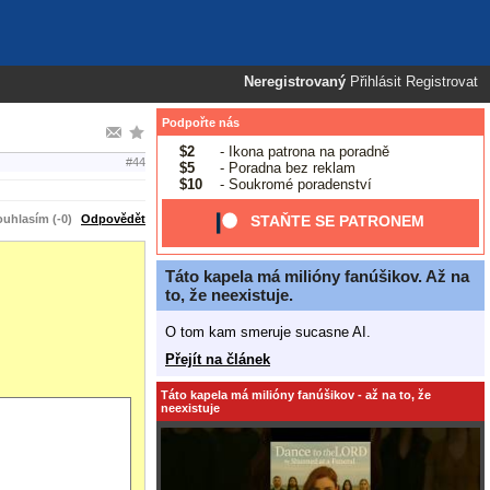
Neregistrovaný
Přihlásit
Registrovat
Podpořte nás
$2
- Ikona patrona na poradně
#44
$5
- Poradna bez reklam
$10
- Soukromé poradenství
uhlasím (-0)
Odpovědět
STAŇTE SE PATRONEM
Táto kapela má milióny fanúšikov. Až na
to, že neexistuje.
O tom kam smeruje sucasne AI.
Přejít na článek
Táto kapela má milióny fanúšikov - až na to, že
neexistuje