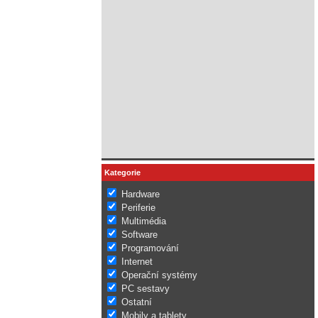
Kategorie
Hardware
Periferie
Multimédia
Software
Programování
Internet
Operační systémy
PC sestavy
Ostatní
Mobily a tablety