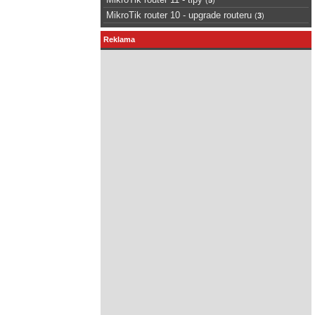
MikroTik router 10 - upgrade routeru
(
3
)
Reklama