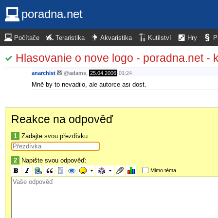
poradna.net
Počítače
Teraristika
Akvaristika
Kutilství
Hry
P
Hlasovanie o nove logo - poradna.net - 
anarchist
@
adams
,
25.04.2006
01:24
Mně by to nevadilo, ale autorce asi dost.
Reakce na odpověď
1
Zadajte svou přezdívku:
2
Napište svou odpověď:
Mimo téma