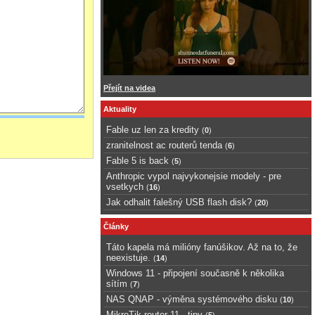
Přejít na videa
Aktuality
Fable uz len za kredity
(
0
)
zranitelnost ac routerů tenda
(
6
)
Fable 5 is back
(
5
)
Anthropic vypol najvykonejsie modely - pre
vsetkych
(
16
)
Jak odhalit falešný USB flash disk?
(
20
)
Články
Táto kapela má milióny fanúšikov. Až na to, že
neexistuje.
(
14
)
Windows 11 - připojení současně k několika
sítím
(
7
)
NAS QNAP - výměna systémového disku
(
10
)
MikroTik router 11 - tipy
(
5
)