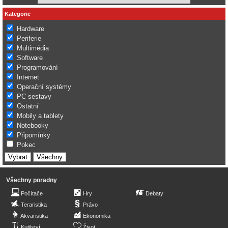
Kategorie
Hardware
Periferie
Multimédia
Software
Programování
Internet
Operační systémy
PC sestavy
Ostatní
Mobily a tablety
Notebooky
Připomínky
Pokec
Všechny poradny
Počítače
Hry
Debaty
Teraristika
Právo
Akvaristika
Ekonomika
Kutilství
Život