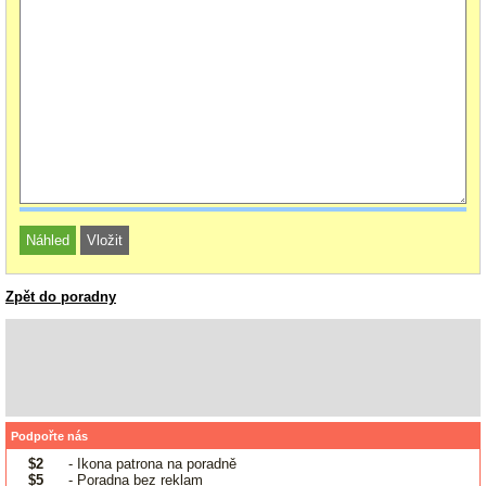
Zpět do poradny
Podpořte nás
$2
- Ikona patrona na poradně
$5
- Poradna bez reklam