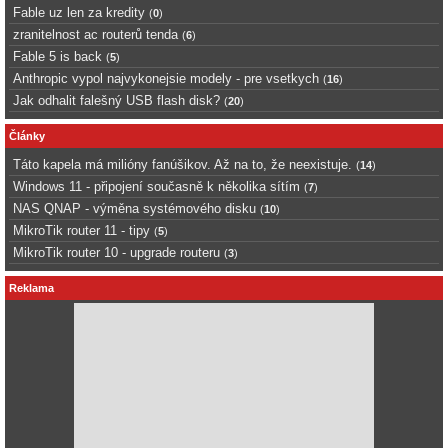
Fable uz len za kredity
(
0
)
zranitelnost ac routerů tenda
(
6
)
Fable 5 is back
(
5
)
Anthropic vypol najvykonejsie modely - pre vsetkych
(
16
)
Jak odhalit falešný USB flash disk?
(
20
)
Články
Táto kapela má milióny fanúšikov. Až na to, že neexistuje.
(
14
)
Windows 11 - připojení současně k několika sítím
(
7
)
NAS QNAP - výměna systémového disku
(
10
)
MikroTik router 11 - tipy
(
5
)
MikroTik router 10 - upgrade routeru
(
3
)
Reklama