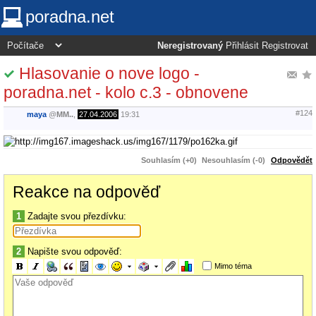
poradna.net
Neregistrovaný
Přihlásit
Registrovat
Hlasovanie o nove logo -
poradna.net - kolo c.3 - obnovene
#124
maya
@
MM..
,
27.04.2006
19:31
Souhlasím (+0)
Nesouhlasím (-0)
Odpovědět
Reakce na odpověď
1
Zadajte svou přezdívku:
2
Napište svou odpověď:
Mimo téma