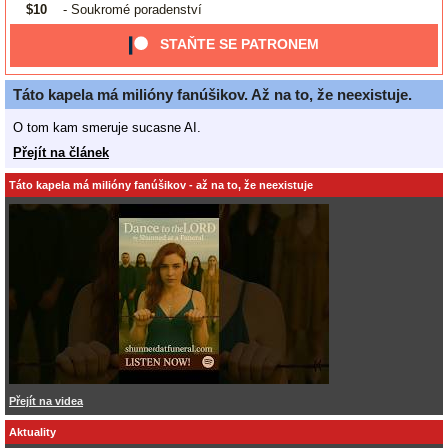
$10
- Soukromé poradenství
STAŇTE SE PATRONEM
Táto kapela má milióny fanúšikov. Až na to, že neexistuje.
O tom kam smeruje sucasne AI.
Přejít na článek
Táto kapela má milióny fanúšikov - až na to, že neexistuje
Přejít na videa
Aktuality