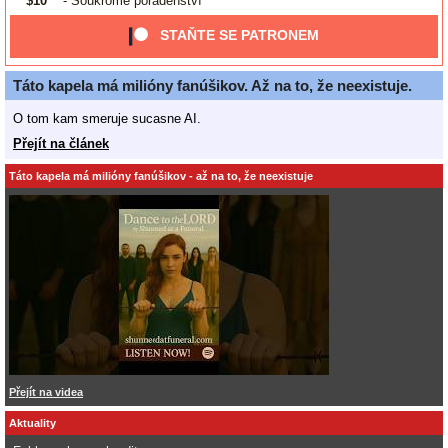
$10
- Soukromé poradenství
STAŇTE SE PATRONEM
Táto kapela má milióny fanúšikov. Až na to, že neexistuje.
O tom kam smeruje sucasne AI.
Přejít na článek
Táto kapela má milióny fanúšikov - až na to, že neexistuje
Přejít na videa
Aktuality