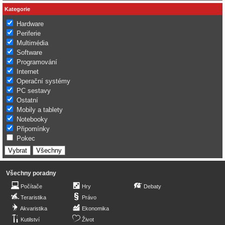
Kategorie
Hardware
Periferie
Multimédia
Software
Programování
Internet
Operační systémy
PC sestavy
Ostatní
Mobily a tablety
Notebooky
Připomínky
Pokec
Všechny poradny
Počítače
Hry
Debaty
Teraristika
Právo
Akvaristika
Ekonomika
Kutilství
Život