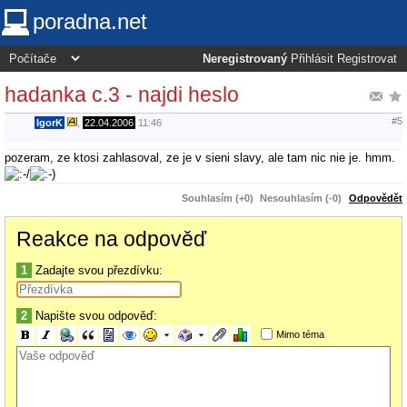
poradna.net
Neregistrovaný
Přihlásit
Registrovat
hadanka c.3 - najdi heslo
#5
IgorK
,
22.04.2006
11:46
pozeram, ze ktosi zahlasoval, ze je v sieni slavy, ale tam nic nie je. hmm.
Souhlasím (+0)
Nesouhlasím (-0)
Odpovědět
Reakce na odpověď
1
Zadajte svou přezdívku:
2
Napište svou odpověď:
Mimo téma