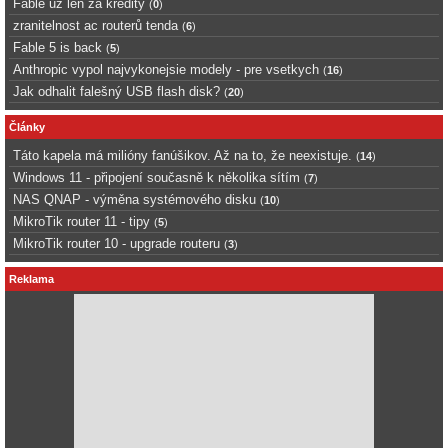
Fable uz len za kredity
(
0
)
zranitelnost ac routerů tenda
(
6
)
Fable 5 is back
(
5
)
Anthropic vypol najvykonejsie modely - pre vsetkych
(
16
)
Jak odhalit falešný USB flash disk?
(
20
)
Články
Táto kapela má milióny fanúšikov. Až na to, že neexistuje.
(
14
)
Windows 11 - připojení současně k několika sítím
(
7
)
NAS QNAP - výměna systémového disku
(
10
)
MikroTik router 11 - tipy
(
5
)
MikroTik router 10 - upgrade routeru
(
3
)
Reklama