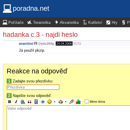
poradna.net
Počítače
Teraristika
Akvaristika
Kutilství
Hry
P
hadanka c.3 - najdi heslo
anarchist
@
pkz204g
,
24.04.2006
01:51
Já použil pkzip.
Reakce na odpověď
1
Zadajte svou přezdívku:
2
Napište svou odpověď:
Mimo téma