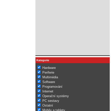
Kategorie
Hardware
Periferie
Multimédia
Software
Programování
Internet
Operační systémy
PC sestavy
Ostatní
Mobily a tablety