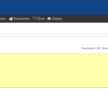
rávo
Ekonomika
Život
Debaty
Souhlasím (+0)
Neso