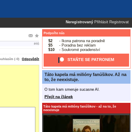
Neregistrovaný
Přihlásit
Registrovat
Podpořte nás
$2
- Ikona patrona na poradně
#46
$5
- Poradna bez reklam
$10
- Soukromé poradenství
uhlasím (-0)
Odpovědět
STAŇTE SE PATRONEM
Táto kapela má milióny fanúšikov. Až na
to, že neexistuje.
O tom kam smeruje sucasne AI.
Přejít na článek
Táto kapela má milióny fanúšikov - až na to, že
neexistuje