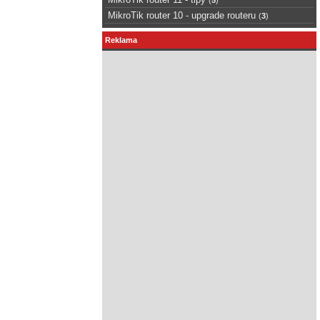
MikroTik router 10 - upgrade routeru
(
3
)
Reklama