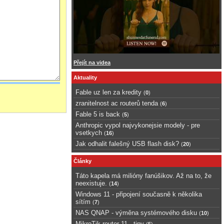
Přejít na videa
Aktuality
Fable uz len za kredity
(
0
)
zranitelnost ac routerů tenda
(
6
)
Fable 5 is back
(
5
)
Anthropic vypol najvykonejsie modely - pre
vsetkych
(
16
)
Jak odhalit falešný USB flash disk?
(
20
)
Články
Táto kapela má milióny fanúšikov. Až na to, že
neexistuje.
(
14
)
Windows 11 - připojení současně k několika
sítím
(
7
)
NAS QNAP - výměna systémového disku
(
10
)
MikroTik router 11 - tipy
(
5
)