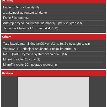
Aktuality
Fable uz len za kredity
(
0
)
zranitelnost ac routerů tenda
(
6
)
Fable 5 is back
(
5
)
Anthropic vypol najvykonejsie modely - pre vsetkych
(
16
)
Jak odhalit falešný USB flash disk?
(
20
)
Články
Táto kapela má milióny fanúšikov. Až na to, že neexistuje.
(
14
)
Windows 11 - připojení současně k několika sítím
(
7
)
NAS QNAP - výměna systémového disku
(
10
)
MikroTik router 11 - tipy
(
5
)
MikroTik router 10 - upgrade routeru
(
3
)
Reklama