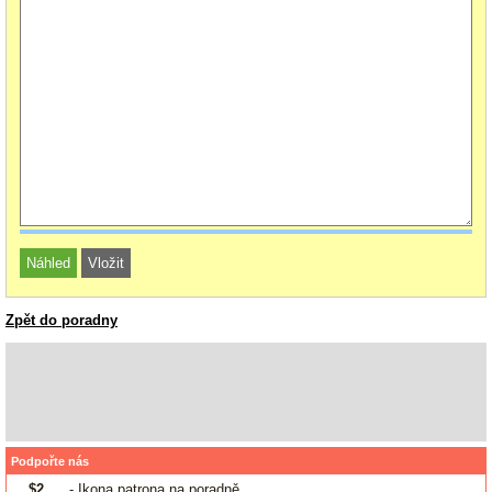
Zpět do poradny
Podpořte nás
$2
- Ikona patrona na poradně