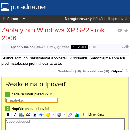
poradna.net
Neregistrovaný
Přihlásit
Registrovat
Záplaty pro Windows XP SP2 - rok
2006
#149
apendix ma boli
[84.47.90.xxx]
@
Stabo
,
09.12.2006
19:01
Stiahol som ich, nainštaloval a vyzerajú v poriadku. Samozrejme som ich
pred inštaláciou prehnal cez avasta.
Souhlasím (+0)
Nesouhlasím (-0)
Odpovědět
Reakce na odpověď
1
Zadajte svou přezdívku:
2
Napište svou odpověď:
Mimo téma