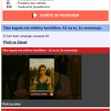
$5
- Poradna bez reklam
$10
- Soukromé poradenství
STAŇTE SE PATRONEM
Táto kapela má milióny fanúšikov. Až na to, že neexistuje.
O tom kam smeruje sucasne AI.
Přejít na článek
Táto kapela má milióny fanúšikov - až na to, že neexistuje
Přejít na videa