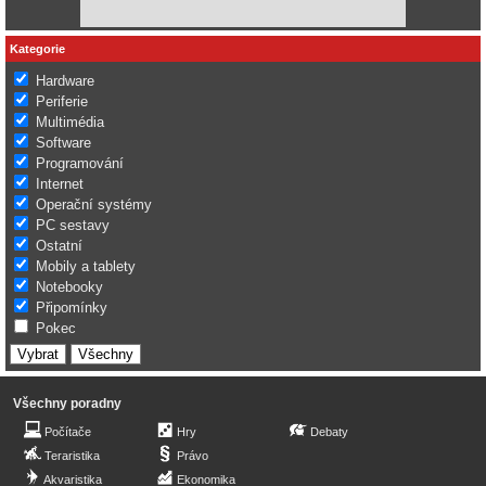
Kategorie
Hardware
Periferie
Multimédia
Software
Programování
Internet
Operační systémy
PC sestavy
Ostatní
Mobily a tablety
Notebooky
Připomínky
Pokec
Všechny poradny
Počítače
Hry
Debaty
Teraristika
Právo
Akvaristika
Ekonomika