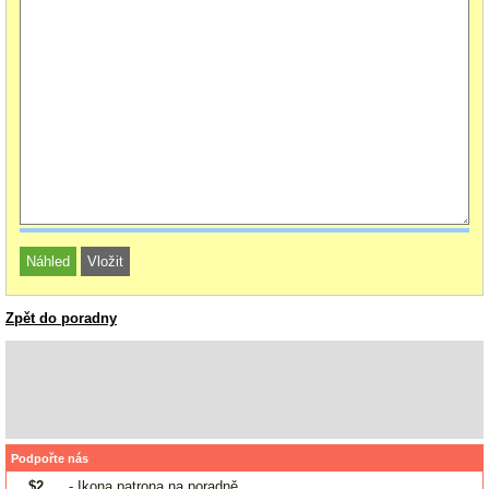
Zpět do poradny
Podpořte nás
$2
- Ikona patrona na poradně