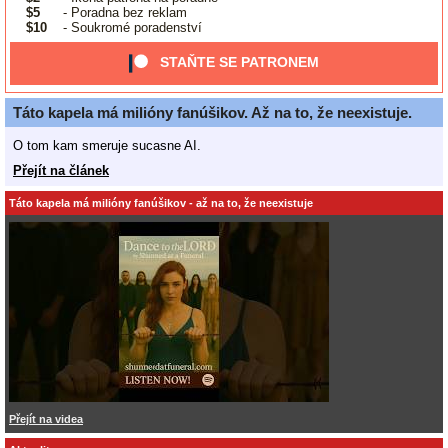
$5
- Poradna bez reklam
$10
- Soukromé poradenství
STAŇTE SE PATRONEM
Táto kapela má milióny fanúšikov. Až na to, že neexistuje.
O tom kam smeruje sucasne AI.
Přejít na článek
Táto kapela má milióny fanúšikov - až na to, že neexistuje
Přejít na videa