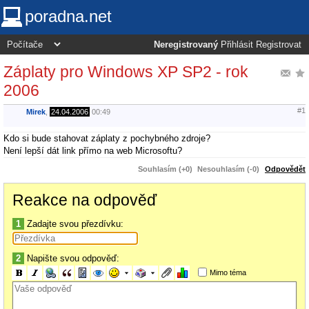
poradna.net
Neregistrovaný
Přihlásit
Registrovat
Záplaty pro Windows XP SP2 - rok
2006
#1
Mirek
,
24.04.2006
00:49
Kdo si bude stahovat záplaty z pochybného zdroje?
Není lepší dát link přímo na web Microsoftu?
Souhlasím (+0)
Nesouhlasím (-0)
Odpovědět
Reakce na odpověď
1
Zadajte svou přezdívku:
2
Napište svou odpověď:
Mimo téma