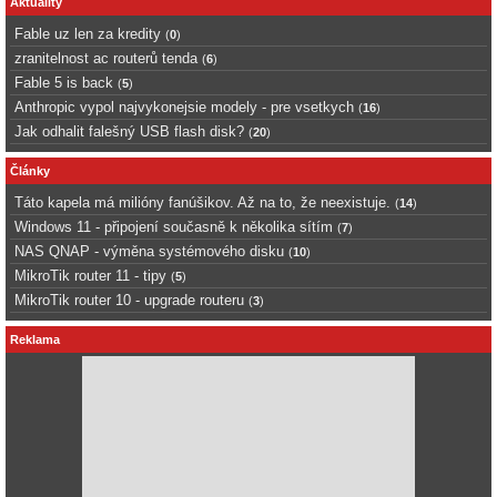
Aktuality
Fable uz len za kredity
(
0
)
zranitelnost ac routerů tenda
(
6
)
Fable 5 is back
(
5
)
Anthropic vypol najvykonejsie modely - pre vsetkych
(
16
)
Jak odhalit falešný USB flash disk?
(
20
)
Články
Táto kapela má milióny fanúšikov. Až na to, že neexistuje.
(
14
)
Windows 11 - připojení současně k několika sítím
(
7
)
NAS QNAP - výměna systémového disku
(
10
)
MikroTik router 11 - tipy
(
5
)
MikroTik router 10 - upgrade routeru
(
3
)
Reklama