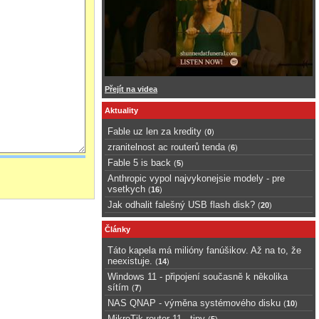
Přejít na videa
Aktuality
Fable uz len za kredity
(
0
)
zranitelnost ac routerů tenda
(
6
)
Fable 5 is back
(
5
)
Anthropic vypol najvykonejsie modely - pre
vsetkych
(
16
)
Jak odhalit falešný USB flash disk?
(
20
)
Články
Táto kapela má milióny fanúšikov. Až na to, že
neexistuje.
(
14
)
Windows 11 - připojení současně k několika
sítím
(
7
)
NAS QNAP - výměna systémového disku
(
10
)
MikroTik router 11 - tipy
(
5
)