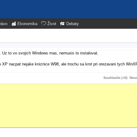
rávo
Ekonomika
Život
Debaty
s. Uz to vo svojich Windows mas, nemusis to instalovat.
do XP nacpat nejake kniznice W98, ale trochu sa krot pri orezavani tych WinX
Souhlasím (+0)
Neso