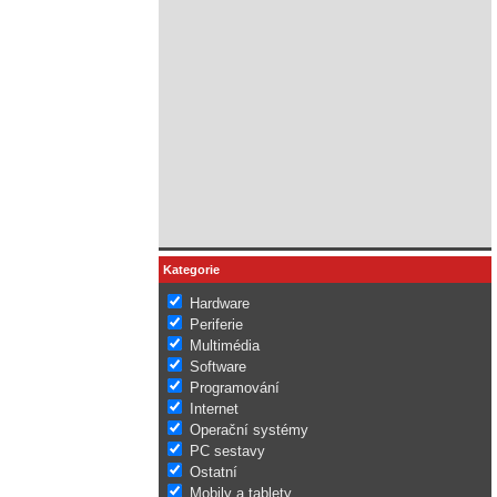
Kategorie
Hardware
Periferie
Multimédia
Software
Programování
Internet
Operační systémy
PC sestavy
Ostatní
Mobily a tablety