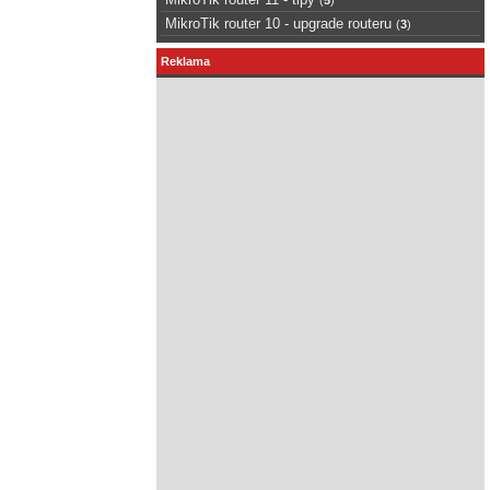
MikroTik router 10 - upgrade routeru
(
3
)
Reklama