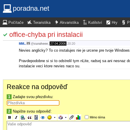
poradna.net
Počítače
Teraristika
Akvaristika
Kutilství
Hry
P
office-chyba pri instalacii
MM..
@
curaheee
,
27.04.2006
20:20
Nevies anglicky? To co instalujes nie je urcene pre tvoje Window
Pravdepodobne si si to odstrelil tym nLite, radsej sa ani nesnaz 
instalacie veci ktore nevies naco su.
Reakce na odpověď
1
Zadajte svou přezdívku:
2
Napište svou odpověď:
Mimo téma