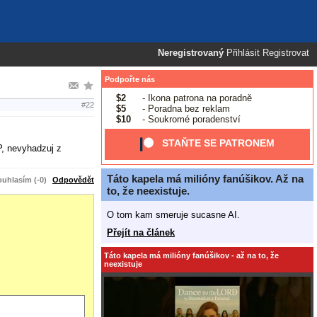
Neregistrovaný
Přihlásit
Registrovat
Podpořte nás
$2
- Ikona patrona na poradně
#22
$5
- Poradna bez reklam
$10
- Soukromé poradenství
STAŇTE SE PATRONEM
P, nevyhadzuj z
Táto kapela má milióny fanúšikov. Až na
uhlasím (-0)
Odpovědět
to, že neexistuje.
O tom kam smeruje sucasne AI.
Přejít na článek
Táto kapela má milióny fanúšikov - až na to, že
neexistuje