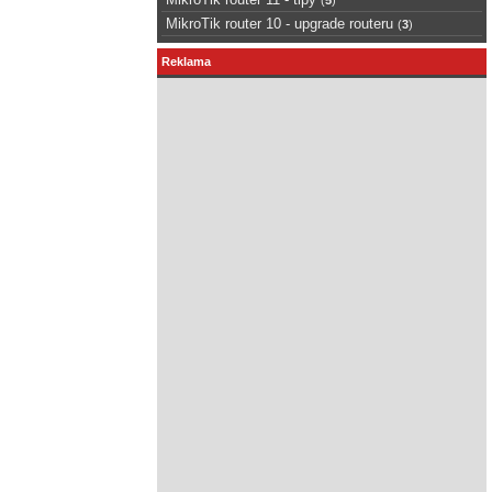
MikroTik router 10 - upgrade routeru
(
3
)
Reklama