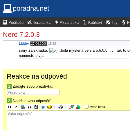
poradna.net
Počítače
Teraristika
Akvaristika
Kutilství
Hry
P
Nero 7.2.0.3
Liddry
,
27.04.2006
15:18
sorry za škriatka.
...bola myslená verzia 6.6.0.8. . . . tak 
namiesto pívja.
Reakce na odpověď
1
Zadajte svou přezdívku:
2
Napište svou odpověď:
Mimo téma