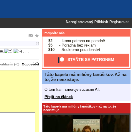
Neregistrovaný
Přihlásit
Registrovat
Podpořte nás
$2
- Ikona patrona na poradně
#4
$5
- Poradna bez reklam
$10
- Soukromé poradenství
ne.
. . .
STAŇTE SE PATRONEM
uhlasím (-0)
Odpovědět
Táto kapela má milióny fanúšikov. Až na
to, že neexistuje.
O tom kam smeruje sucasne AI.
Přejít na článek
Táto kapela má milióny fanúšikov - až na to, že
neexistuje