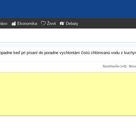
rávo
Ekonomika
Život
Debaty
to dopadne keď pri písaní do poradne vychlontám čistú chlórovanú vodu z kuchy
Souhlasím (+0)
Neso