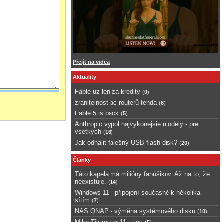
Přejít na videa
Aktuality
Fable uz len za kredity
(
0
)
zranitelnost ac routerů tenda
(
6
)
Fable 5 is back
(
5
)
Anthropic vypol najvykonejsie modely - pre
vsetkych
(
16
)
Jak odhalit falešný USB flash disk?
(
20
)
Články
Táto kapela má milióny fanúšikov. Až na to, že
neexistuje.
(
14
)
Windows 11 - připojení současně k několika
sítím
(
7
)
NAS QNAP - výměna systémového disku
(
10
)
MikroTik router 11 - tipy
(
5
)