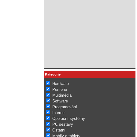
Kategorie
Hardware
Periferie
Multimédia
Software
Programování
Internet
Operační systémy
PC sestavy
Ostatní
Mobily a tablety