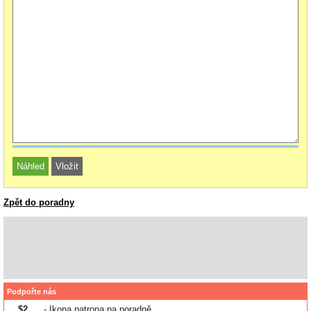
Zpět do poradny
Podpořte nás
$2
- Ikona patrona na poradně