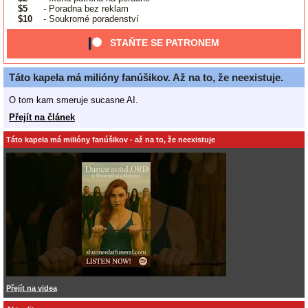
$5
- Poradna bez reklam
$10
- Soukromé poradenství
STAŇTE SE PATRONEM
Táto kapela má milióny fanúšikov. Až na to, že neexistuje.
O tom kam smeruje sucasne AI.
Přejít na článek
Táto kapela má milióny fanúšikov - až na to, že neexistuje
Přejít na videa