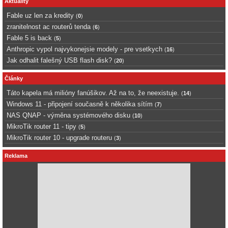
Aktuality
Fable uz len za kredity
(
0
)
zranitelnost ac routerů tenda
(
6
)
Fable 5 is back
(
5
)
Anthropic vypol najvykonejsie modely - pre vsetkych
(
16
)
Jak odhalit falešný USB flash disk?
(
20
)
Články
Táto kapela má milióny fanúšikov. Až na to, že neexistuje.
(
14
)
Windows 11 - připojení současně k několika sítím
(
7
)
NAS QNAP - výměna systémového disku
(
10
)
MikroTik router 11 - tipy
(
5
)
MikroTik router 10 - upgrade routeru
(
3
)
Reklama