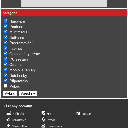
Kategorie
Hardware
Periferie
Multimédia
Software
Programování
Internet
Operační systémy
PC sestavy
Ostatní
Mobily a tablety
Notebooky
Připomínky
Pokec
Všechny poradny
Počítače
Hry
Debaty
Teraristika
Právo
Akvaristika
Ekonomika