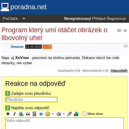
poradna.net
Neregistrovaný
Přihlásit
Registrovat
Program který umí otáčet obrázek o
libovolný uhel
#3
Dreamer
,
22.04.2011
16:29
Napr. aj
XnView
- presnost na stotinu percenta. Dokaze otocit len cele
obrazky, nie vyber.
Souhlasím (+0)
Nesouhlasím (-0)
Odpovědět
Reakce na odpověď
1
Zadajte svou přezdívku:
2
Napište svou odpověď:
Mimo téma