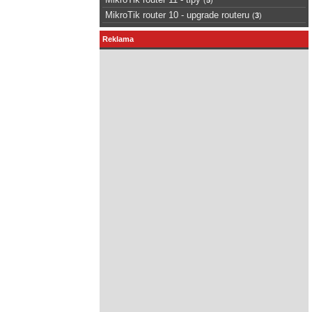
MikroTik router 10 - upgrade routeru
(
3
)
Reklama