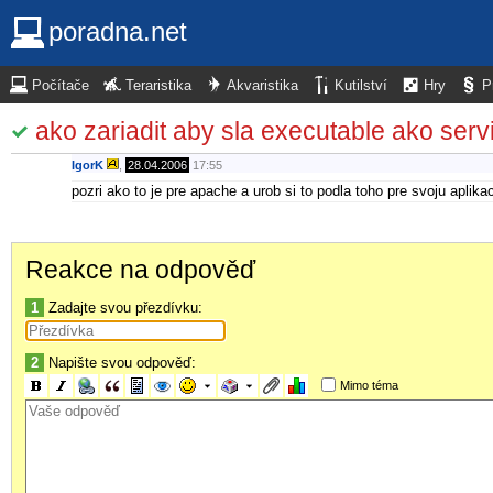
poradna.net
Počítače
Teraristika
Akvaristika
Kutilství
Hry
P
ako zariadit aby sla executable ako serv
IgorK
,
28.04.2006
17:55
pozri ako to je pre apache a urob si to podla toho pre svoju aplika
Reakce na odpověď
1
Zadajte svou přezdívku:
2
Napište svou odpověď:
Mimo téma