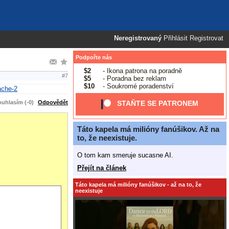
Neregistrovaný
Přihlásit
Registrovat
Podpořte nás
$2
- Ikona patrona na poradně
#7
$5
- Poradna bez reklam
$10
- Soukromé poradenství
ache-2
uhlasím (-0)
Odpovědět
STAŇTE SE PATRONEM
Táto kapela má milióny fanúšikov. Až na
to, že neexistuje.
O tom kam smeruje sucasne AI.
Přejít na článek
Táto kapela má milióny fanúšikov - až na to, že
neexistuje