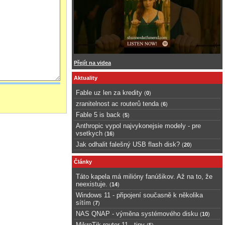
Přejít na videa
Aktuality
Fable uz len za kredity
(
0
)
zranitelnost ac routerů tenda
(
6
)
Fable 5 is back
(
5
)
Anthropic vypol najvykonejsie modely - pre
vsetkych
(
16
)
Jak odhalit falešný USB flash disk?
(
20
)
Články
Táto kapela má milióny fanúšikov. Až na to, že
neexistuje.
(
14
)
Windows 11 - připojení současně k několika
sítím
(
7
)
NAS QNAP - výměna systémového disku
(
10
)
MikroTik router 11 - tipy
(
5
)