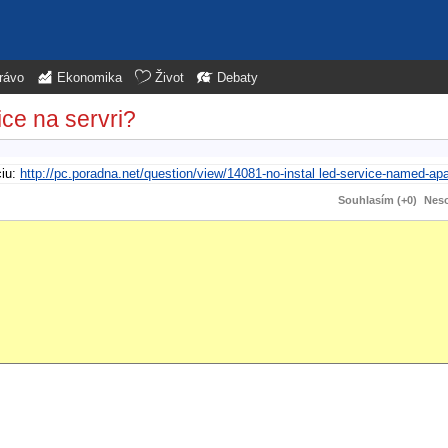
rávo
Ekonomika
Život
Debaty
ice na servri?
ciu:
http://pc.poradna.net/question/view/14081-no-instal led-service-named-ap
Souhlasím (+0)
Neso