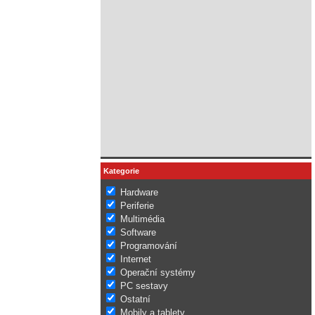
Kategorie
Hardware
Periferie
Multimédia
Software
Programování
Internet
Operační systémy
PC sestavy
Ostatní
Mobily a tablety