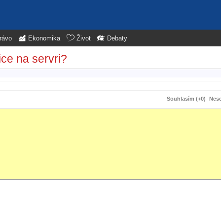
rávo
Ekonomika
Život
Debaty
ice na servri?
Souhlasím (+0)
Neso