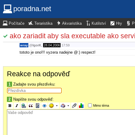
poradna.net
Počítače
Teraristika
Akvaristika
Kutilství
Hry
P
ako zariadit aby sla executable ako serv
wray
@
IgorK
,
28.04.2006
17:59
tototo je ono!!! vyzera nadejne @:) respect!
Reakce na odpověď
1
Zadajte svou přezdívku:
2
Napište svou odpověď:
Mimo téma