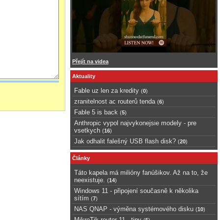
Přejít na videa
Aktuality
Fable uz len za kredity
(
0
)
zranitelnost ac routerů tenda
(
6
)
Fable 5 is back
(
5
)
Anthropic vypol najvykonejsie modely - pre
vsetkych
(
16
)
Jak odhalit falešný USB flash disk?
(
20
)
Články
Táto kapela má milióny fanúšikov. Až na to, že
neexistuje.
(
14
)
Windows 11 - připojení současně k několika
sítím
(
7
)
NAS QNAP - výměna systémového disku
(
10
)
MikroTik router 11 - tipy
(
5
)