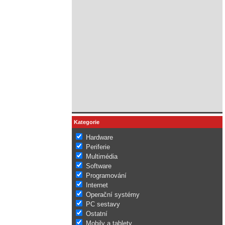
Kategorie
Hardware
Periferie
Multimédia
Software
Programování
Internet
Operační systémy
PC sestavy
Ostatní
Mobily a tablety