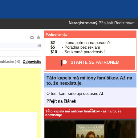
Neregistrovaný
Přihlásit
Registrovat
Podpořte nás
$2
- Ikona patrona na poradně
#9
$5
- Poradna bez reklam
$10
- Soukromé poradenství
uhlasím (-0)
Odpovědět
STAŇTE SE PATRONEM
Táto kapela má milióny fanúšikov. Až na
to, že neexistuje.
O tom kam smeruje sucasne AI.
Přejít na článek
Táto kapela má milióny fanúšikov - až na to, že
neexistuje