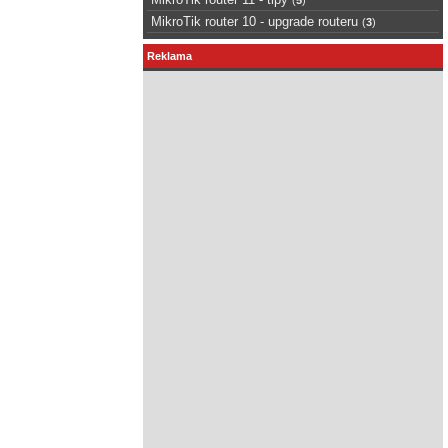
MikroTik router 10 - upgrade routeru
(
3
)
Reklama